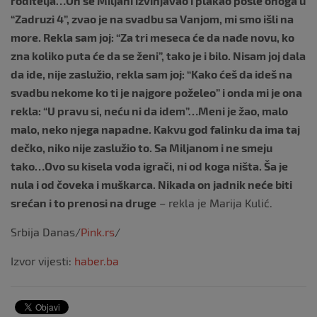
roditelja…On se Miljani izvinjavao i plakao posle onoga u
“Zadruzi 4”, zvao je na svadbu sa Vanjom, mi smo išli na
more. Rekla sam joj: “Za tri meseca će da nađe novu, ko
zna koliko puta će da se ženi”, tako je i bilo. Nisam joj dala
da ide, nije zaslužio, rekla sam joj: “Kako ćeš da ideš na
svadbu nekome ko ti je najgore poželeo” i onda mi je ona
rekla: “U pravu si, neću ni da idem”…Meni je žao, malo
malo, neko njega napadne. Kakvu god falinku da ima taj
dečko, niko nije zaslužio to. Sa Miljanom i ne smeju
tako…Ovo su kisela voda igrači, ni od koga ništa. Ša je
nula i od čoveka i muškarca. Nikada on jadnik neće biti
srećan i to prenosi na druge
– rekla je Marija Kulić.
Srbija Danas/
Pink.rs
/
Izvor vijesti:
haber.ba