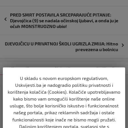
Navigacija
PRED SMRT POSTAVILA SRCEPARAJUĆE PITANJE:
objava
Djevojčica (9) se nadala očinskoj ljubavi, a onda ju je
očuh MONSTRUOZNO ubio!
DJEVOJČICU U PRIVATNOJ ŠKOLI UGRIZLA ZMIJA: Hitno
prevezena u bolnicu
Kategorija
Najnovije
Najčitanije
U skladu s novom europskom regulativom,
REGION
Uskvijesti.ba je nadogradio politiku privatnosti i
Vulin: Ne smije se odustati od
korištenja kolačića (Cookies). Kolačiće upotrebljavamo
referenduma
kako bismo vam omogućili korištenje naše online
prije 10 mjeseci
usluge, što bolje korisničko iskustvo i funkcionalnost
našeg portala, prikaz reklamnih sadržaja i ostale
REGION
funkcionalnosti koje inače ne bismo mogli pružati.
Mira se dvadeseti put cijepila protiv
Daljnjim korištenjem portala, suglasni ste s