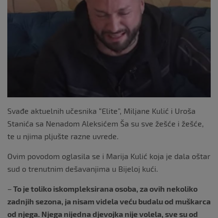
o
k
Svađe aktuelnih učesnika “Elite”, Miljane Kulić i Uroša
Stanića sa Nenadom Aleksićem Ša su sve žešće i žešće,
te u njima pljušte razne uvrede.
Ovim povodom oglasila se i Marija Kulić koja je dala oštar
sud o trenutnim dešavanjima u Bijeloj kući.
–
To je toliko iskompleksirana osoba, za ovih nekoliko
zadnjih sezona, ja nisam videla veću budalu od muškarca
od njega. Njega nijedna djevojka nije volela, sve su od