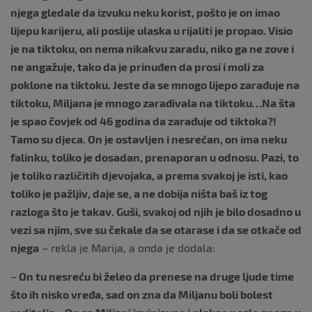
njega gledale da izvuku neku korist, pošto je on imao
lijepu karijeru, ali poslije ulaska u rijaliti je propao. Visio
je na tiktoku, on nema nikakvu zaradu, niko ga ne zove i
ne angažuje, tako da je prinuđen da prosi i moli za
poklone na tiktoku. Jeste da se mnogo lijepo zarađuje na
tiktoku, Miljana je mnogo zarađivala na tiktoku…Na šta
je spao čovjek od 46 godina da zarađuje od tiktoka?!
Tamo su djeca. On je ostavljen i nesrećan, on ima neku
falinku, toliko je dosadan, prenaporan u odnosu. Pazi, to
je toliko različitih djevojaka, a prema svakoj je isti, kao
toliko je pažljiv, daje se, a ne dobija ništa baš iz tog
razloga što je takav. Guši, svakoj od njih je bilo dosadno u
vezi sa njim, sve su čekale da se otarase i da se otkače od
njega
– rekla je Marija, a onda je dodala:
–
On tu nesreću bi želeo da prenese na druge ljude time
što ih nisko vređa, sad on zna da Miljanu boli bolest