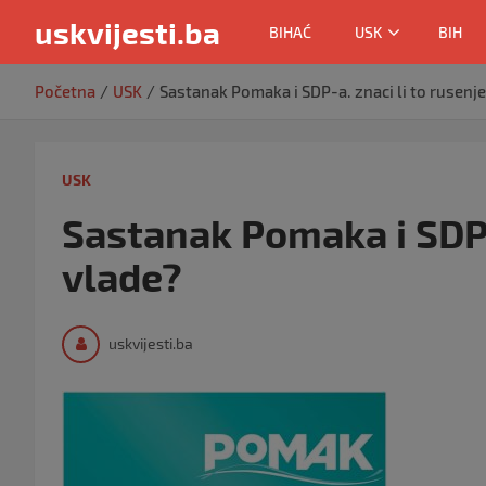
uskvijesti.ba
BIHAĆ
USK
BIH
Skip
Početna
USK
Sastanak Pomaka i SDP-a. znaci li to rusenj
to
content
USK
Sastanak Pomaka i SDP-a
vlade?
uskvijesti.ba