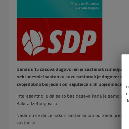
Danas u 15 casova dogovoren je sastanak izmedju Pom
neki ucesnici sastanka kazu sastanak je dogovorio lide
svojedobno bio jedan od najutjecanijih pojedinaca u 
n
n
Interesantno je da se to bas desava kada je samo prij
Bakira Izetbegovica.
Nadamo se da ce nakon sastanka biti odrzana presskon
sastanka.