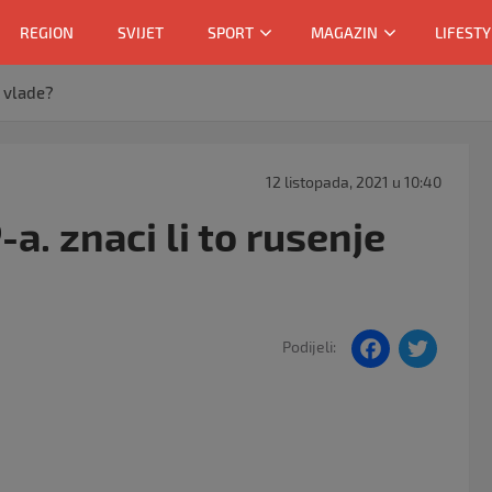
REGION
SVIJET
SPORT
MAGAZIN
LIFESTY
e vlade?
12 listopada, 2021 u 10:40
. znaci li to rusenje
F
T
Podijeli:
a
w
c
itt
e
er
b