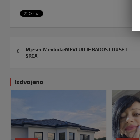
Navigacija
Mjesec Mevluda:MEVLUD JE RADOST DUŠE I
objava
SRCA
Izdvojeno