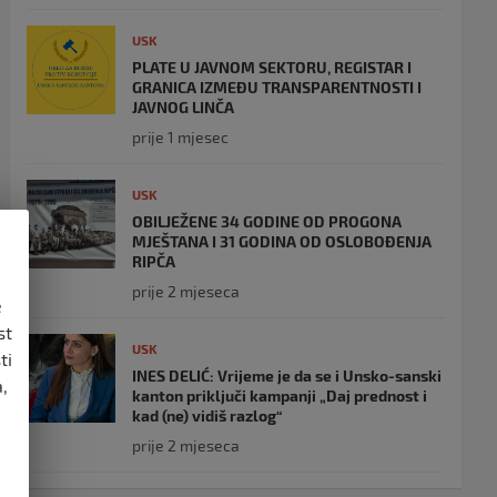
USK
PLATE U JAVNOM SEKTORU, REGISTAR I
GRANICA IZMEĐU TRANSPARENTNOSTI I
JAVNOG LINČA
prije 1 mjesec
USK
OBILJEŽENE 34 GODINE OD PROGONA
MJEŠTANA I 31 GODINA OD OSLOBOĐENJA
RIPČA
prije 2 mjeseca
e
st
USK
ti
INES DELIĆ: Vrijeme je da se i Unsko-sanski
,
kanton priključi kampanji „Daj prednost i
kad (ne) vidiš razlog“
prije 2 mjeseca