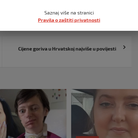
Saznaj više na stranici
Pravila o zaštiti privatnosti
Cijene goriva u Hrvatskoj najviše u povijesti