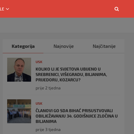
LE
Kategorija
Najnovije
Najčitanije
USK
KOLIKO LI JE SVJETOVA UBIJENO U
SREBRENICI, VIŠEGRADU, BILJANIMA,
PRIJEDORU, KOZARCU?
prije 2 tjedna
USK
ČLANOVI GO SDA BIHAĆ PRISUSTVOVALI
OBILJEŽAVANJU 34. GODIŠNJICE ZLOČINA U
BILJANIMA
prije 3 tjedna