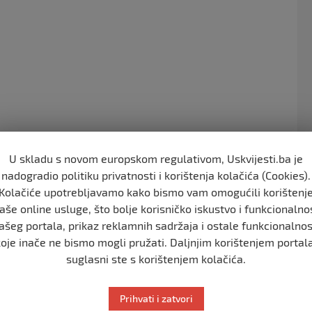
o
o
k
U skladu s novom europskom regulativom, Uskvijesti.ba je
aka i SDP-a . Tema sastanka nije poznata ali kako
nadogradio politiku privatnosti i korištenja kolačića (Cookies).
r Pomaka i bivsi clan SDP-a Suhret Fazlic koji je
Kolačiće upotrebljavamo kako bismo vam omogućili korištenj
SDP-u BiH.
aše online usluge, što bolje korisničko iskustvo i funkcionalno
ašeg portala, prikaz reklamnih sadržaja i ostale funkcionalnos
e par dana Suhret Fazlic posjetio predsejdnika SDA
koje inače ne bismo mogli pružati. Daljnjim korištenjem portala
suglasni ste s korištenjem kolačića.
ferencija i da će javnost biti upoznata sa temom
Prihvati i zatvori