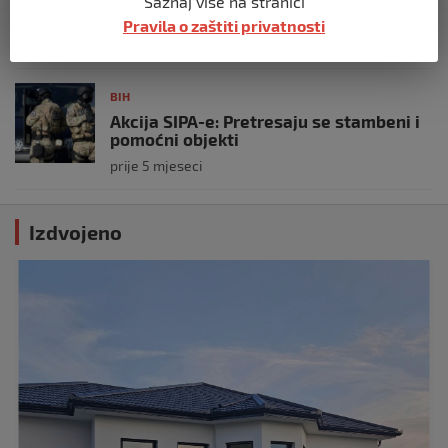
Demantij Federalnog ministarstva
Saznaj više na stranici
unutrašnjih poslova
Pravila o zaštiti privatnosti
prije 5 mjeseci
BIH
Akcija SIPA-e: Pretresaju se stambeni i
pomoćni objekti
prije 5 mjeseci
Izdvojeno