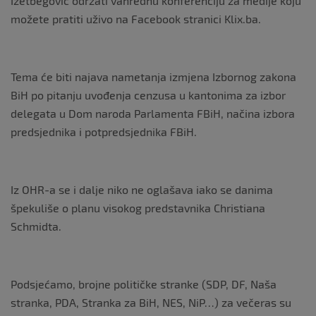
Izetbegović održati vanrednu konferenciju za medije koju
možete pratiti uživo na Facebook stranici Klix.ba.
Tema će biti najava nametanja izmjena Izbornog zakona
BiH po pitanju uvođenja cenzusa u kantonima za izbor
delegata u Dom naroda Parlamenta FBiH, načina izbora
predsjednika i potpredsjednika FBiH.
Iz OHR-a se i dalje niko ne oglašava iako se danima
špekuliše o planu visokog predstavnika Christiana
Schmidta.
Podsjećamo, brojne političke stranke (SDP, DF, Naša
stranka, PDA, Stranka za BiH, NES, NiP…) za večeras su