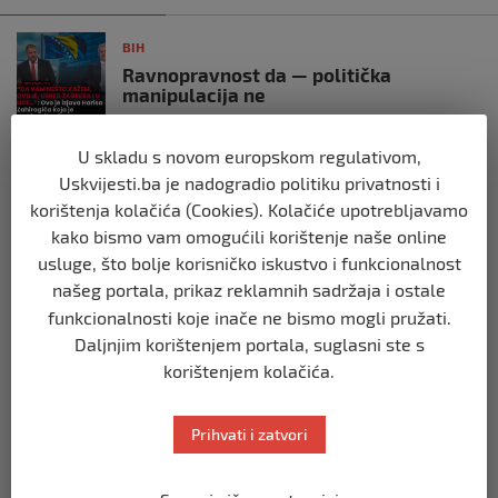
BIH
Ravnopravnost da — politička
manipulacija ne
prije 2 mjeseca
U skladu s novom europskom regulativom,
Uskvijesti.ba je nadogradio politiku privatnosti i
BIH
Postoje razne špekulacije oko ukidanja
korištenja kolačića (Cookies). Kolačiće upotrebljavamo
OHR-a – šta vi mislite?
kako bismo vam omogućili korištenje naše online
prije 3 mjeseca
usluge, što bolje korisničko iskustvo i funkcionalnost
našeg portala, prikaz reklamnih sadržaja i ostale
funkcionalnosti koje inače ne bismo mogli pružati.
BIH
Zašto Bakir Izetbegović trenutno ima
Daljnjim korištenjem portala, suglasni ste s
najveće šanse za povratak u
korištenjem kolačića.
Predsjedništvo BiH
prije 3 mjeseca
Prihvati i zatvori
BIH