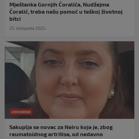
Mještanka Gornjih Ćoralića, Nudžejma
Ćoralić, treba našu pomoć u teškoj životnoj
bitci
25. listopada 2025.
IZDVOJENO
Sakuplja se novac za Neiru koja je, zbog
reumatoidnog artritisa, od nedavno