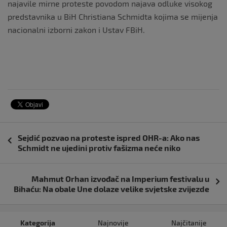
najavile mirne proteste povodom najava odluke visokog
predstavnika u BiH Christiana Schmidta kojima se mijenja
nacionalni izborni zakon i Ustav FBiH.
Navigacija
Sejdić pozvao na proteste ispred OHR-a: Ako nas
objava
Schmidt ne ujedini protiv fašizma neće niko
Mahmut Orhan izvođač na Imperium festivalu u
Bihaću: Na obale Une dolaze velike svjetske zvijezde
Kategorija
Najnovije
Najčitanije