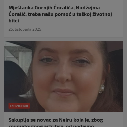
Mještanka Gornjih Ćoralića, Nudžejma
Ćoralić, treba našu pomoć u teškoj životnoj
bitci
25. listopada 2025.
IZDVOJENO
Sakuplja se novac za Neiru koja je, zbog
reumatoidnog artritisa, od nedavno