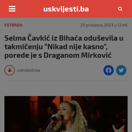
uskvijesti.ba
Skip
to
ESTRADA
25 prosinca, 2023 u 12:46
content
Selma Čavkić iz Bihaća oduševila u
takmičenju “Nikad nije kasno”,
porede je s Draganom Mirković
F
T
uskvijesti.ba
a
c
i
e
e
b
o
o