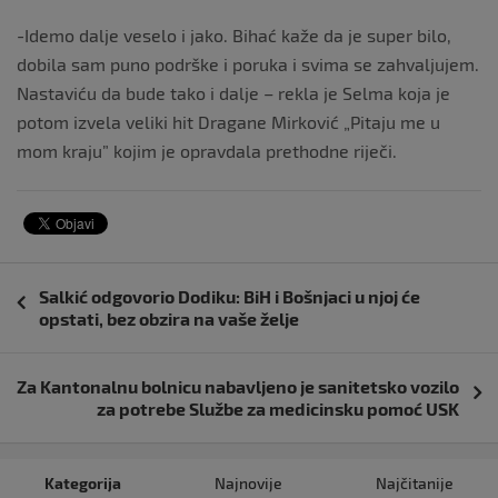
-Idemo dalje veselo i jako. Bihać kaže da je super bilo,
dobila sam puno podrške i poruka i svima se zahvaljujem.
Nastaviću da bude tako i dalje – rekla je Selma koja je
potom izvela veliki hit Dragane Mirković „Pitaju me u
mom kraju” kojim je opravdala prethodne riječi.
Navigacija
Salkić odgovorio Dodiku: BiH i Bošnjaci u njoj će
objava
opstati, bez obzira na vaše želje
Za Kantonalnu bolnicu nabavljeno je sanitetsko vozilo
za potrebe Službe za medicinsku pomoć USK
Kategorija
Najnovije
Najčitanije