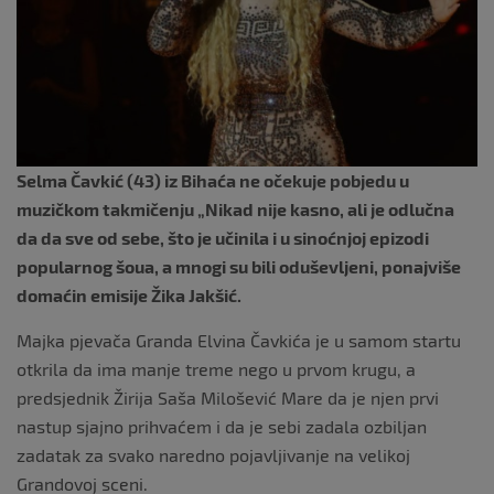
k
Selma Čavkić (43) iz Bihaća ne očekuje pobjedu u
muzičkom takmičenju „Nikad nije kasno, ali je odlučna
da da sve od sebe, što je učinila i u sinoćnjoj epizodi
popularnog šoua, a mnogi su bili oduševljeni, ponajviše
domaćin emisije Žika Jakšić.
Majka pjevača Granda Elvina Čavkića je u samom startu
otkrila da ima manje treme nego u prvom krugu, a
predsjednik Žirija Saša Milošević Mare da je njen prvi
nastup sjajno prihvaćem i da je sebi zadala ozbiljan
zadatak za svako naredno pojavljivanje na velikoj
Grandovoj sceni.