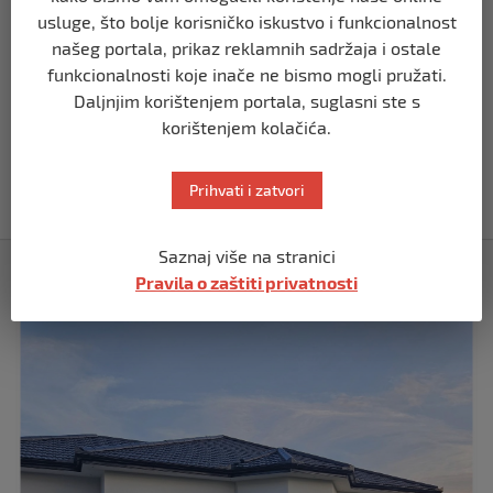
iznenadio javnost (VIDEO)
usluge, što bolje korisničko iskustvo i funkcionalnost
prije 2 godine
našeg portala, prikaz reklamnih sadržaja i ostale
funkcionalnosti koje inače ne bismo mogli pružati.
Daljnjim korištenjem portala, suglasni ste s
ESTRADA
Selma Čavkić u subotu nastupa u
korištenjem kolačića.
polufinalnoj emisiji gdje ovjerava
ulazak u finale “Nikad nije kasno”
Prihvati i zatvori
prije 2 godine
Saznaj više na stranici
Izdvojeno
Pravila o zaštiti privatnosti