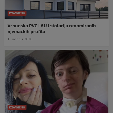
IZDVOJENO
Vrhunska PVC i ALU stolarija renomiranih
njemačkih profila
11. svibnja 2026.
IZDVOJENO