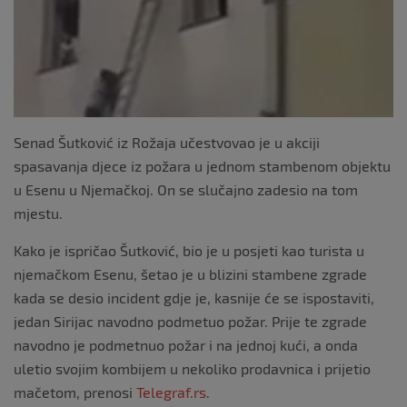
k
Senad Šutković iz Rožaja učestvovao je u akciji
spasavanja djece iz požara u jednom stambenom objektu
u Esenu u Njemačkoj. On se slučajno zadesio na tom
mjestu.
Kako je ispričao Šutković, bio je u posjeti kao turista u
njemačkom Esenu, šetao je u blizini stambene zgrade
kada se desio incident gdje je, kasnije će se ispostaviti,
jedan Sirijac navodno podmetuo požar. Prije te zgrade
navodno je podmetnuo požar i na jednoj kući, a onda
uletio svojim kombijem u nekoliko prodavnica i prijetio
mačetom, prenosi
Telegraf.rs
.