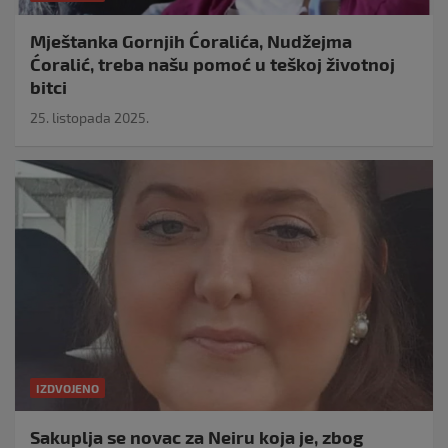
Mještanka Gornjih Ćoralića, Nudžejma
Ćoralić, treba našu pomoć u teškoj životnoj
bitci
25. listopada 2025.
IZDVOJENO
Sakuplja se novac za Neiru koja je, zbog