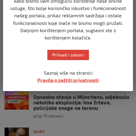
kako bismo vam omogućili korištenje naše online
Italijanski kapetan iz flotile za Gazu
usluge, što bolje korisničko iskustvo i funkcionalnost
primio islam nakon što su izraelske
našeg portala, prikaz reklamnih sadržaja i ostale
snage prekinule molitvu njegove
funkcionalnosti koje inače ne bismo mogli pružati.
posade
Daljnjim korištenjem portala, suglasni ste s
prije 10 mjeseci
korištenjem kolačića.
SVIJET
Brod “Mikeno” probio izraelsku blokadu
Prihvati i zatvori
i uplovio u Gazu – kapetan iz Sarajeva
vijori zastavu BiH
Saznaj više na stranici
prije 10 mjeseci
Pravila o zaštiti privatnosti
SVIJET
Opsadno stanje u Münchenu, odjeknulo
nekoliko eksplozija: Ima žrtava,
policijske snage na terenu
prije 10 mjeseci
SVIJET