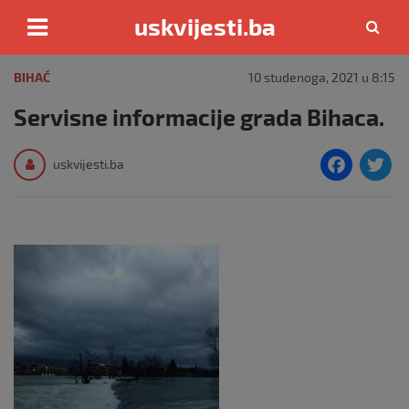
uskvijesti.ba
Skip
to
BIHAĆ
10 studenoga, 2021 u 8:15
content
Servisne informacije grada Bihaca.
F
T
uskvijesti.ba
a
c
i
e
e
b
o
o
k