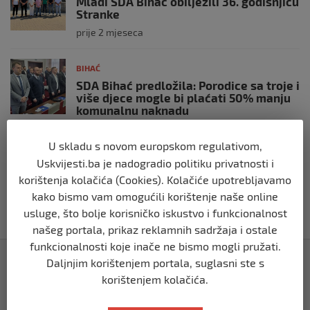
Mladi SDA Bihać obilježili 36. godišnjicu
Stranke
prije 2 mjeseca
BIHAĆ
SDA Bihać predložila: Porodice sa troje i
više djece mogle bi plaćati 50% manju
komunalnu naknadu
prije 2 mjeseca
U skladu s novom europskom regulativom,
Uskvijesti.ba je nadogradio politiku privatnosti i
BIHAĆ
korištenja kolačića (Cookies). Kolačiće upotrebljavamo
RK Zagreb izabrao kompaniju iz Bihaća
za izradu nove službene web stranice
kako bismo vam omogućili korištenje naše online
usluge, što bolje korisničko iskustvo i funkcionalnost
prije 2 mjeseca
našeg portala, prikaz reklamnih sadržaja i ostale
funkcionalnosti koje inače ne bismo mogli pružati.
Izdvojeno
Daljnjim korištenjem portala, suglasni ste s
korištenjem kolačića.