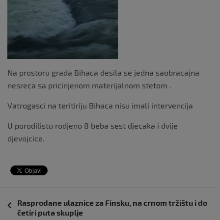
Na prostoru grada Bihaca desila se jedna saobracajna
nesreca sa pricinjenom materijalnom stetom .
Vatrogasci na teritiriju Bihaca nisu imali intervencija
U porodilistu rodjeno 8 beba sest djecaka i dvije
djevojcice.
Navigacija
Rasprodane ulaznice za Finsku, na crnom tržištu i do
objava
četiri puta skuplje