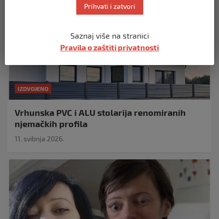
Prihvati i zatvori
Saznaj više na stranici
Pravila o zaštiti privatnosti
IZDVOJENO
Vrhunska PVC i ALU stolarija renomiranih
njemačkih profila
11. svibnja 2026.