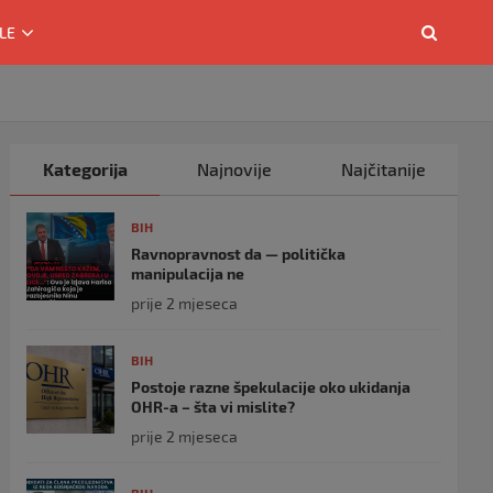
LE
Kategorija
Najnovije
Najčitanije
BIH
Ravnopravnost da — politička
manipulacija ne
prije 2 mjeseca
BIH
Postoje razne špekulacije oko ukidanja
OHR-a – šta vi mislite?
prije 2 mjeseca