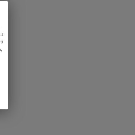
e
st
ti
,