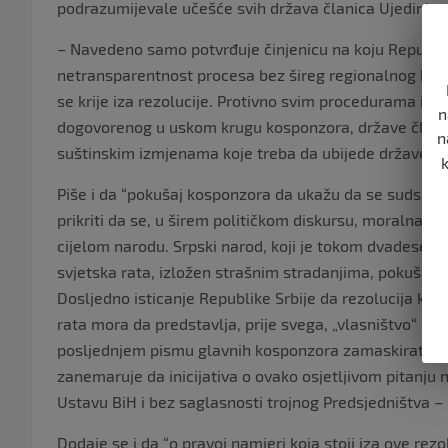
podrazumijevale učešće svih država članica Ujedinjeni
– Navedeno samo potvrđuje činjenicu na koju Republi
netransparentnost procesa bez šireg regionalnog kons
se krije iza rezolucije. Protivno svim procedurama i pr
n
dogovorenog u uskom krugu kosponzora, države članic
n
suštinskim izmjenama koje treba da ubijede države čl
Piše i da “pokušaj kosponzora da ukažu da se sudskim 
prikriti da se, u širem političkom diskursu, moralna od
cijelom narodu. Srpski narod, koji je tokom dvadesetog
svjetska rata, izložen strašnim stradanjima, pokušaju i
Dosljedno isticanje Republike Srbije da rezolucija koja
rata mora da predstavlja, prije svega, „vlasništvo“ Bo
posljednjem pismu glavnih kosponzora zamaskirati „r
zanemaruje da inicijativa o ovako osjetljivom pitanju 
Ustavu BiH i bez saglasnosti trojnog Predsjedništva – 
Dodaje se i da “o pravoj namjeri koja stoji iza ove rez