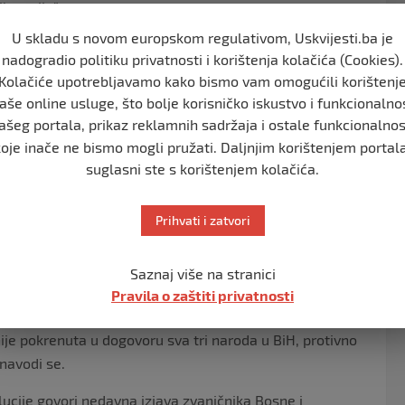
h nacija”.
U skladu s novom europskom regulativom, Uskvijesti.ba je
ka Srbija ukazuje od samog početka –
nadogradio politiku privatnosti i korištenja kolačića (Cookies).
enzusa i saglasnosti razotkriva stvarnu namjeru koja
Kolačiće upotrebljavamo kako bismo vam omogućili korištenj
aksi GS UN, slanjem „revidiranog“ teksta rezolucije
aše online usluge, što bolje korisničko iskustvo i funkcionalno
e se pokušavaju dovesti u zabludu da se radi o
ašeg portala, prikaz reklamnih sadržaja i ostale funkcionalnos
anice da podrže tekst – navodi se u pismu.
koje inače ne bismo mogli pružati. Daljnjim korištenjem portala
suglasni ste s korištenjem kolačića.
postupcima utvrđuje individualna krivica, nastoji se
govornost za genocid nastoji kolektivno pripisati
Prihvati i zatvori
 vijeka bivajući na strani istine i pravde tokom dva
strebljenja i genocidu, nikada na to neće pristati.
 se odnosi na osjetljivo pitanje žrtava jednog tragičnog
Saznaj više na stranici
sne i Hercegovine (BiH), pokušava se neuvjerljivo u
Pravila o zaštiti privatnosti
egionalnim vlasništvom“. Istovremeno potpuno se
nije pokrenuta u dogovoru sva tri naroda u BiH, protivno
navodi se.
olucije govori nedavna izjava zvaničnika Bosne i