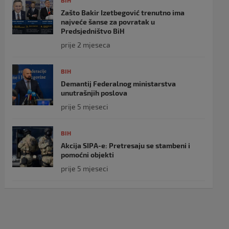
BIH
Zašto Bakir Izetbegović trenutno ima
najveće šanse za povratak u
Predsjedništvo BiH
prije 2 mjeseca
BIH
Demantij Federalnog ministarstva
unutrašnjih poslova
prije 5 mjeseci
BIH
Akcija SIPA-e: Pretresaju se stambeni i
pomoćni objekti
prije 5 mjeseci