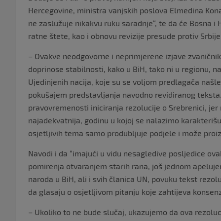
Hercegovine, ministra vanjskih poslova Elmedina Konako
ne zaslužuje nikakvu ruku saradnje“, te da će Bosna i
ratne štete, kao i obnovu revizije presude protiv Srbije
– Ovakve neodgovorne i neprimjerene izjave zvaničnik
doprinose stabilnosti, kako u BiH, tako ni u regionu, 
Ujedinjenih nacija, koje su se voljom predlagača našle 
pokušajem predstavljanja navodno revidiranog teksta. 
pravovremenosti iniciranja rezolucije o Srebrenici, je
najadekvatnija, godinu u kojoj se nalazimo karakterišu
osjetljivih tema samo produbljuje podjele i može proi
Navodi i da “imajući u vidu nesagledive posljedice ovak
pomirenja otvaranjem starih rana, još jednom apelujem
naroda u BiH, ali i svih članica UN, povuku tekst rezol
da glasaju o osjetljivom pitanju koje zahtijeva konsen
– Ukoliko to ne bude slučaj, ukazujemo da ova rezolu