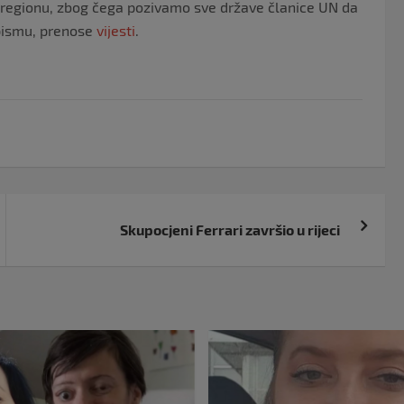
m regionu, zbog čega pozivamo sve države članice UN da
 pismu, prenose
vijesti
.
Skupocjeni Ferrari završio u rijeci