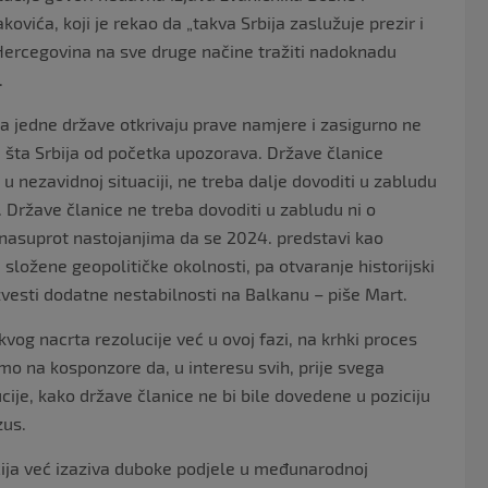
vića, koji je rekao da „takva Srbija zaslužuje prezir i
 Hercegovina na sve druge načine tražiti nadoknadu
.
a jedne države otkrivaju prave namjere i zasigurno ne
na šta Srbija od početka upozorava. Države članice
u nezavidnoj situaciji, ne treba dalje dovoditi u zabludu
Države članice ne treba dovoditi u zabludu ni o
r nasuprot nastojanjima da se 2024. predstavi kao
 složene geopolitičke okolnosti, pa otvaranje historijski
zvesti dodatne nestabilnosti na Balkanu – piše Mart.
vog nacrta rezolucije već u ovoj fazi, na krhki proces
o na kosponzore da, u interesu svih, prije svega
ucije, kako države članice ne bi bile dovedene u poziciju
zus.
cija već izaziva duboke podjele u međunarodnoj