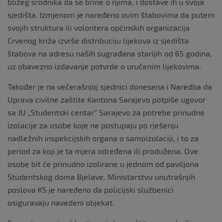
bližeg srodnika da se brine o njima, i dostave ih u svoja
sjedišta. Izmjenom je naređeno ovim štabovima da putem
svojih struktura ili volontera općinskih organizacija
Crvenog križa izvrše distribuciju lijekova iz sjedišta
štabova na adresu naših sugrađana starijih od 65 godina,
uz obavezno izdavanje potvrde o uručenim lijekovima.
Također je na večerašnjoj sjednici donesena i Naredba da
Uprava civilne zaštite Kantona Sarajevo potpiše ugovor
sa JU „Studentski centar“ Sarajevo za potrebe prinudne
izolacije za osobe koje ne postupaju po rješenju
nadležnih inspekcijskih organa o samoizolaciji, i to za
period za koji je ta mjera određena ili produžena. Ove
osobe bit će prinudno izolirane u jednom od paviljona
Studentskog doma Bjelave. Ministarstvu unutrašnjih
poslova KS je naređeno da policijski službenici
osiguravaju navedeni objekat.