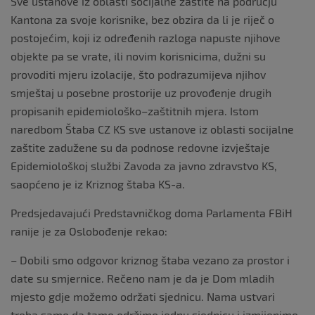
Sve ustanove iz oblasti socijalne zaštite na području
Kantona za svoje korisnike, bez obzira da li je riječ o
postojećim, koji iz određenih razloga napuste njihove
objekte pa se vrate, ili novim korisnicima, dužni su
provoditi mjeru izolacije, što podrazumijeva njihov
smještaj u posebne prostorije uz provođenje drugih
propisanih epidemiološko–zaštitnih mjera. Istom
naredbom Štaba CZ KS sve ustanove iz oblasti socijalne
zaštite zadužene su da podnose redovne izvještaje
Epidemiološkoj službi Zavoda za javno zdravstvo KS,
saopćeno je iz Kriznog štaba KS-a.
Predsjedavajući Predstavničkog doma Parlamenta FBiH
ranije je za Oslobođenje rekao:
– Dobili smo odgovor kriznog štaba vezano za prostor i
date su smjernice. Rečeno nam je da je Dom mladih
mjesto gdje možemo održati sjednicu. Nama ustvari
treba samo da tamo održimo jednu sjednicu i izmijenimo