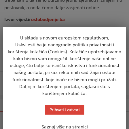
poslovnik, a onda ćemo dalje zasjedati online.
Izvor vijesti:
oslobodjenje.ba
U skladu s novom europskom regulativom,
Uskvijesti.ba je nadogradio politiku privatnosti i
Navigacija
korištenja kolačića (Cookies). Kolačiće upotrebljavamo
Pivo “korona“ neće se više proizvoditi zbog
kako bismo vam omogućili korištenje naše online
objava
koronavirusa
usluge, što bolje korisničko iskustvo i funkcionalnost
našeg portala, prikaz reklamnih sadržaja i ostale
funkcionalnosti koje inače ne bismo mogli pružati.
DEMANT: Laburistička stranka širi dezinformacije,
nije niko lišen slobode
Daljnjim korištenjem portala, suglasni ste s
korištenjem kolačića.
Kategorija
Najnovije
Najčitanije
Prihvati i zatvori
TIMELINE
Saznaj više na stranici
(FOTO) Skandalozna poruka: Pripadnik