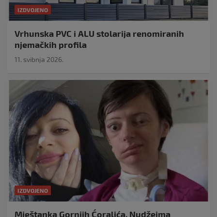
IZDVOJENO
Vrhunska PVC i ALU stolarija renomiranih
njemačkih profila
11. svibnja 2026.
IZDVOJENO
Mještanka Gornjih Ćoralića, Nudžejma