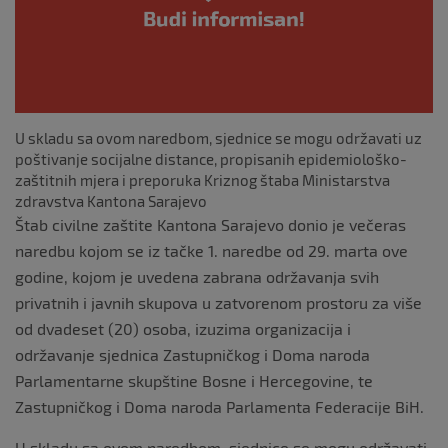
k
U skladu sa ovom naredbom, sjednice se mogu održavati uz
poštivanje socijalne distance, propisanih epidemiološko-
zaštitnih mjera i preporuka Kriznog štaba Ministarstva
zdravstva Kantona Sarajevo
Štab civilne zaštite Kantona Sarajevo donio je večeras
naredbu kojom se iz tačke 1. naredbe od 29. marta ove
godine, kojom je uvedena zabrana održavanja svih
privatnih i javnih skupova u zatvorenom prostoru za više
od dvadeset (20) osoba, izuzima organizacija i
održavanje sjednica Zastupničkog i Doma naroda
Parlamentarne skupštine Bosne i Hercegovine, te
Zastupničkog i Doma naroda Parlamenta Federacije BiH.
U skladu sa ovom naredbom, sjednice se mogu održavati