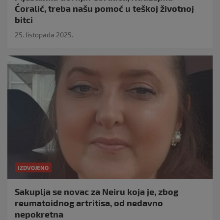
Ćoralić, treba našu pomoć u teškoj životnoj
bitci
25. listopada 2025.
IZDVOJENO
Sakuplja se novac za Neiru koja je, zbog
reumatoidnog artritisa, od nedavno
nepokretna