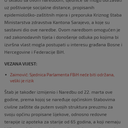
uz poštivanje socijalne distance, propisanih
epidemiološko-zaštitnih mjera i preporuka Kriznog štaba
Ministarstva zdravstva Kantona Sarajevo, a koje su
sastavni dio ove naredbe. Ovom naredbom omogućen je
rad zakonodavnih tijela i donošenje odluka po kojima bi
izvršna vlast mogla postupati u interesu građana Bosne i
Hercegovine i Federacije BiH.
VEZANA VIJEST:
Zaimović: Sjednica Parlamenta FBiH neće biti održana,
veliki je rizik
Štab je također izmijenio i Naredbu od 22. marta ove
godine, prema kojoj se naređuje općinskim štabovima
civilne zaštite da putem svojih struktura preuzmu za
svoju općinu propisane lijekove, odnosno redovne
terapije iz apoteka za starije od 65 godina, a koji nemaju