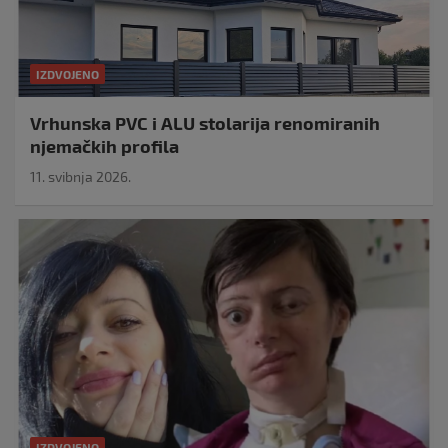
IZDVOJENO
Vrhunska PVC i ALU stolarija renomiranih
njemačkih profila
11. svibnja 2026.
IZDVOJENO