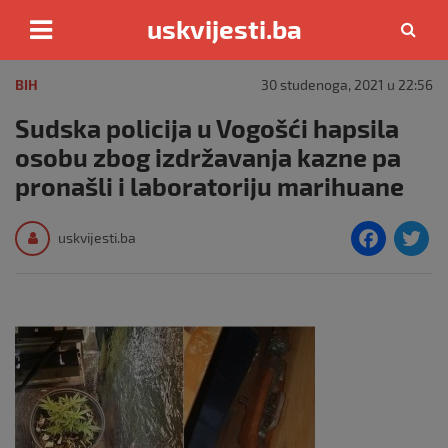
uskvijesti.ba
Skip
to
BIH
30 studenoga, 2021 u 22:56
content
Sudska policija u Vogošći hapsila
osobu zbog izdržavanja kazne pa
pronašli i laboratoriju marihuane
F
T
uskvijesti.ba
a
c
i
e
e
b
o
o