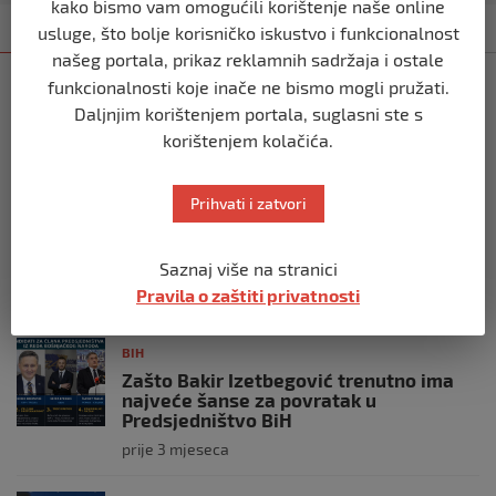
kako bismo vam omogućili korištenje naše online
Kategorija
Najnovije
Najčitanije
usluge, što bolje korisničko iskustvo i funkcionalnost
našeg portala, prikaz reklamnih sadržaja i ostale
funkcionalnosti koje inače ne bismo mogli pružati.
BIH
Ravnopravnost da — politička
Daljnjim korištenjem portala, suglasni ste s
manipulacija ne
korištenjem kolačića.
prije 2 mjeseca
Prihvati i zatvori
BIH
Postoje razne špekulacije oko ukidanja
OHR-a – šta vi mislite?
Saznaj više na stranici
Pravila o zaštiti privatnosti
prije 3 mjeseca
BIH
Zašto Bakir Izetbegović trenutno ima
najveće šanse za povratak u
Predsjedništvo BiH
prije 3 mjeseca