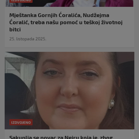
Mještanka Gornjih Ćoralića, Nudžejma
Ćoralić, treba našu pomoć u teškoj životnoj
bitci
25. listopada 2025.
IZDVOJENO
Sakuplja se novac za Neiru koja je, zbog