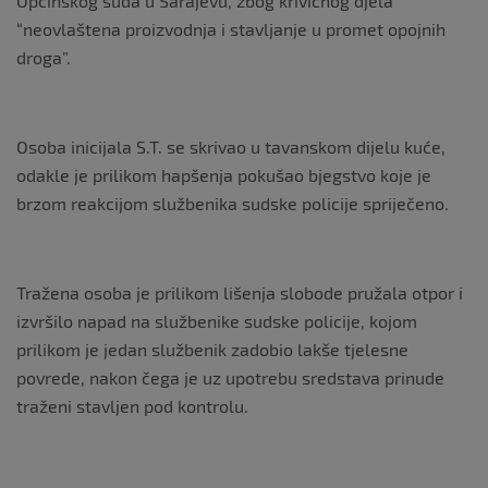
Općinskog suda u Sarajevu, zbog krivičnog djela
“neovlaštena proizvodnja i stavljanje u promet opojnih
droga”.
Osoba inicijala S.T. se skrivao u tavanskom dijelu kuće,
odakle je prilikom hapšenja pokušao bjegstvo koje je
brzom reakcijom službenika sudske policije spriječeno.
Tražena osoba je prilikom lišenja slobode pružala otpor i
izvršilo napad na službenike sudske policije, kojom
prilikom je jedan službenik zadobio lakše tjelesne
povrede, nakon čega je uz upotrebu sredstava prinude
traženi stavljen pod kontrolu.