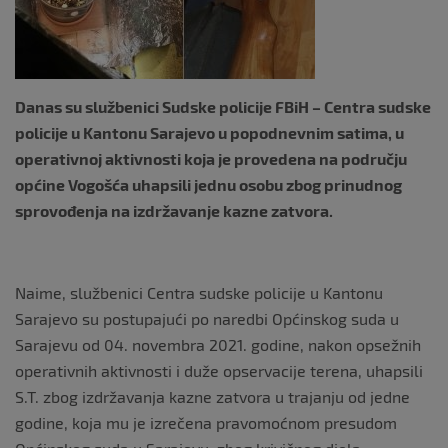
k
Danas su službenici Sudske policije FBiH – Centra sudske
policije u Kantonu Sarajevo u popodnevnim satima, u
operativnoj aktivnosti koja je provedena na području
općine Vogošća uhapsili jednu osobu zbog prinudnog
sprovođenja na izdržavanje kazne zatvora.
Naime, službenici Centra sudske policije u Kantonu
Sarajevo su postupajući po naredbi Općinskog suda u
Sarajevu od 04. novembra 2021. godine, nakon opsežnih
operativnih aktivnosti i duže opservacije terena, uhapsili
S.T. zbog izdržavanja kazne zatvora u trajanju od jedne
godine, koja mu je izrečena pravomoćnom presudom