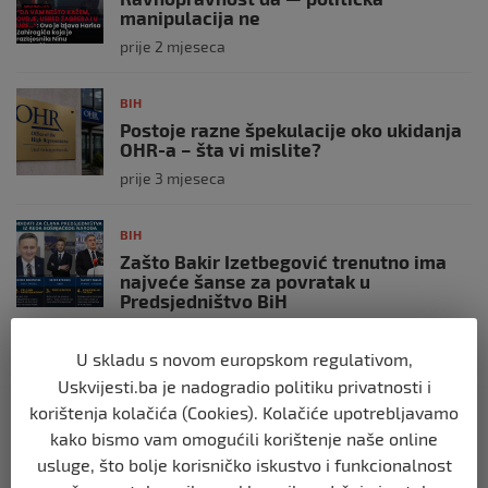
manipulacija ne
prije 2 mjeseca
BIH
Postoje razne špekulacije oko ukidanja
OHR-a – šta vi mislite?
prije 3 mjeseca
BIH
Zašto Bakir Izetbegović trenutno ima
najveće šanse za povratak u
Predsjedništvo BiH
prije 3 mjeseca
U skladu s novom europskom regulativom,
Uskvijesti.ba je nadogradio politiku privatnosti i
BIH
korištenja kolačića (Cookies). Kolačiće upotrebljavamo
Demantij Federalnog ministarstva
unutrašnjih poslova
kako bismo vam omogućili korištenje naše online
prije 5 mjeseci
usluge, što bolje korisničko iskustvo i funkcionalnost