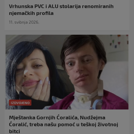
Vrhunska PVC i ALU stolarija renomiranih
njemačkih profila
11. svibnja 2026.
IZDVOJENO
Mještanka Gornjih Ćoralića, Nudžejma
Ćoralić, treba našu pomoć u teškoj životnoj
bitci