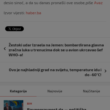
desio sinoć, a da su danas pronašli ove osobe,piše
Avaz
Izvor vijesti:
haber.ba
Navigacija
Žestoki udar Izraela na Jemen: bombardirana glavna
objava
zračna luka u trenucima dok se u avion ukrcavao šef
WHO-a!
Ovo je najhladniji grad na svijetu, temperature idu i
do -60°C!
Kategorija
Najnovije
Najčitanije
BIH
Ravnopravnost da — politička