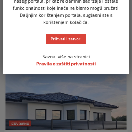
našeg portala, prikaz reklamnih sadržaja i ostale
funkcionalnosti koje inače ne bismo mogli pružati.
BIH
Daljnjim korištenjem portala, suglasni ste s
Akcija SIPA-e: Pretresaju se stambeni i
pomoćni objekti
korištenjem kolačića.
prije 5 mjeseci
Prihvati i zatvori
Izdvojeno
Saznaj više na stranici
Pravila o zaštiti privatnosti
IZDVOJENO