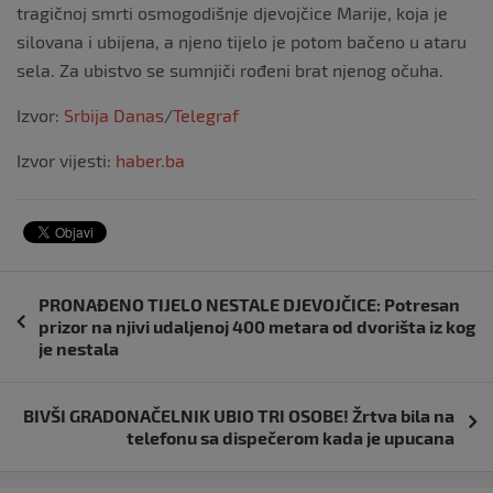
tragičnoj smrti osmogodišnje djevojčice Marije, koja je
silovana i ubijena, a njeno tijelo je potom bačeno u ataru
sela. Za ubistvo se sumnjiči rođeni brat njenog očuha.
Izvor:
Srbija Danas
/
Telegraf
Izvor vijesti:
haber.ba
Navigacija
PRONAĐENO TIJELO NESTALE DJEVOJČICE: Potresan
objava
prizor na njivi udaljenoj 400 metara od dvorišta iz kog
je nestala
BIVŠI GRADONAČELNIK UBIO TRI OSOBE! Žrtva bila na
telefonu sa dispečerom kada je upucana