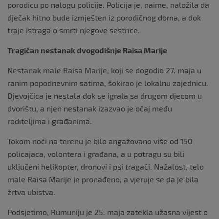
porodicu po nalogu policije. Policija je, naime, naložila da
dječak hitno bude izmješten iz porodičnog doma, a dok
traje istraga o smrti njegove sestrice.
Tragičan nestanak dvogodišnje Raisa Marije
Nestanak male Raisa Marije, koji se dogodio 27. maja u
ranim popodnevnim satima, šokirao je lokalnu zajednicu.
Djevojčica je nestala dok se igrala sa drugom djecom u
dvorištu, a njen nestanak izazvao je očaj među
roditeljima i građanima.
Tokom noći na terenu je bilo angažovano više od 150
policajaca, volontera i građana, a u potragu su bili
uključeni helikopter, dronovi i psi tragači. Nažalost, telo
male Raisa Marije je pronađeno, a vjeruje se da je bila
žrtva ubistva.
Podsjetimo, Rumuniju je 25. maja zatekla užasna vijest o