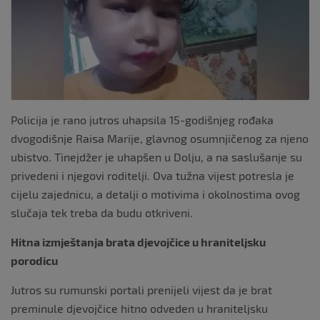
o
k
Policija je rano jutros uhapsila 15-godišnjeg rođaka
dvogodišnje Raisa Marije, glavnog osumnjičenog za njeno
ubistvo. Tinejdžer je uhapšen u Dolju, a na saslušanje su
privedeni i njegovi roditelji. Ova tužna vijest potresla je
cijelu zajednicu, a detalji o motivima i okolnostima ovog
slučaja tek treba da budu otkriveni.
Hitna izmještanja brata djevojčice u hraniteljsku
porodicu
Jutros su rumunski portali prenijeli vijest da je brat
preminule djevojčice hitno odveden u hraniteljsku