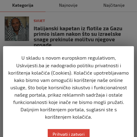
Kategorija
Najnovije
Najčitanije
SVIJET
Italijanski kapetan iz flotile za Gazu
primio islam nakon što su izraelske
snage prekinule molitvu njegove
posade
prije 10 mjeseci
U skladu s novom europskom regulativom,
Uskvijesti.ba je nadogradio politiku privatnosti i
SVIJET
korištenja kolačića (Cookies). Kolačiće upotrebljavamo
Brod “Mikeno” probio izraelsku blokadu
kako bismo vam omogućili korištenje naše online
i uplovio u Gazu – kapetan iz Sarajeva
vijori zastavu BiH
usluge, što bolje korisničko iskustvo i funkcionalnost
našeg portala, prikaz reklamnih sadržaja i ostale
prije 10 mjeseci
funkcionalnosti koje inače ne bismo mogli pružati.
Daljnjim korištenjem portala, suglasni ste s
SVIJET
korištenjem kolačića.
Opsadno stanje u Münchenu, odjeknulo
nekoliko eksplozija: Ima žrtava,
policijske snage na terenu
Prihvati i zatvori