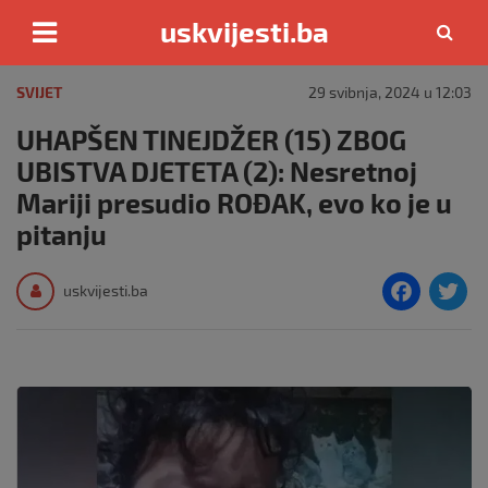
uskvijesti.ba
Skip
to
SVIJET
29 svibnja, 2024 u 12:03
content
UHAPŠEN TINEJDŽER (15) ZBOG
UBISTVA DJETETA (2): Nesretnoj
Mariji presudio ROĐAK, evo ko je u
pitanju
F
T
uskvijesti.ba
a
c
i
e
e
b
o