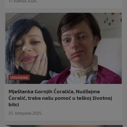
11. svibnja 2026.
IZDVOJENO
Mještanka Gornjih Ćoralića, Nudžejma
Ćoralić, treba našu pomoć u teškoj životnoj
bitci
25. listopada 2025.