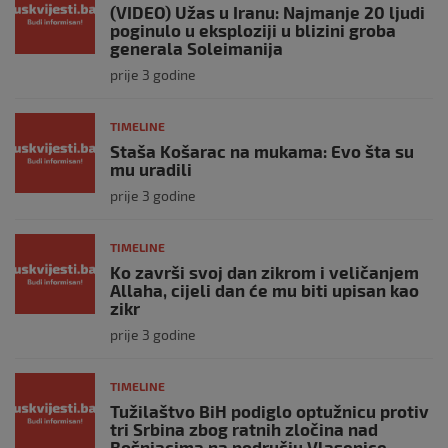
(VIDEO) Užas u Iranu: Najmanje 20 ljudi
poginulo u eksploziji u blizini groba
generala Soleimanija
prije 3 godine
TIMELINE
Staša Košarac na mukama: Evo šta su
mu uradili
prije 3 godine
TIMELINE
Ko završi svoj dan zikrom i veličanjem
Allaha, cijeli dan će mu biti upisan kao
zikr
prije 3 godine
TIMELINE
Tužilaštvo BiH podiglo optužnicu protiv
tri Srbina zbog ratnih zločina nad
Bošnjacima na području Vlasenice