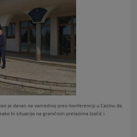
e
er
b
o
o
k
ao je danas na vanrednoj pres-konferenciji u Cazinu da
 kako bi situacija na graničnim prelazima Izačić i