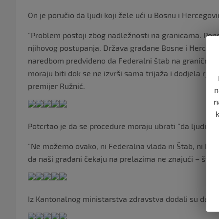
On je poručio da ljudi koji žele ući u Bosnu i Herceg
”Problem postoji zbog nadležnosti na granicama. Ponov
njihovog postupanja. Država građane Bosne i Hercegovi
naredbom predviđeno da Federalni štab na graničnim p
moraju biti dok se ne izvrši sama trijaža i dodjela rješ
premijer Ružnić.
n
n
Potcrtao je da se procedure moraju ubrati ”da ljudi ne 
”Ne možemo ovako, ni Federalna vlada ni Štab, ni Pred
da naši građani čekaju na prelazima ne znajući – šta, k
Iz Kantonalnog ministarstva zdravstva dodali su da ljud