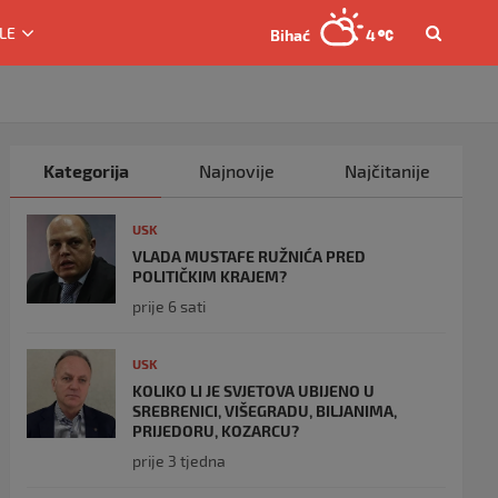
LE
Bihać
4
Kategorija
Najnovije
Najčitanije
USK
VLADA MUSTAFE RUŽNIĆA PRED
POLITIČKIM KRAJEM?
prije 6 sati
USK
KOLIKO LI JE SVJETOVA UBIJENO U
SREBRENICI, VIŠEGRADU, BILJANIMA,
PRIJEDORU, KOZARCU?
prije 3 tjedna