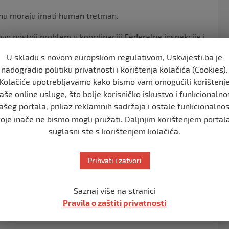
ovinu moraju imati human tretman.
o postoji problem u koordinaciji Federalne inspekcije i
ne ostavlja u ovakvoj situaciji. Apelujem da ako je
U skladu s novom europskom regulativom, Uskvijesti.ba je
relazima postavlja trijažne šatore, gdje naši građani
nadogradio politiku privatnosti i korištenja kolačića (Cookies).
enja – da ti šatori imaju humane uslove”, ispričao je
Kolačiće upotrebljavamo kako bismo vam omogućili korištenj
aše online usluge, što bolje korisničko iskustvo i funkcionalno
ašeg portala, prikaz reklamnih sadržaja i ostale funkcionalnos
koje inače ne bismo mogli pružati. Daljnjim korištenjem portala
suglasni ste s korištenjem kolačića.
bi čekali 24 sata kao jučer”.
sjedništvo, ni Vijeće ministara. Ne možemo dozvoliti
Prihvati i zatvori
ako i kuda”, naglasio je Ružnić.
Saznaj više na stranici
Pravila o zaštiti privatnosti
i koji stižu na granicu zaslužuju bolji tretman.