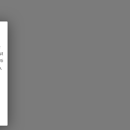
e
st
ti
,