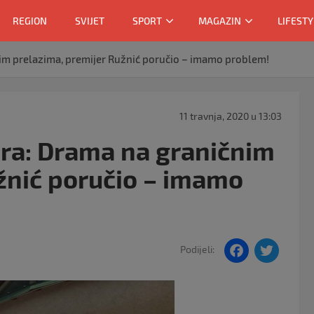
REGION
SVIJET
SPORT
MAGAZIN
LIFESTY
im prelazima, premijer Ružnić poručio – imamo problem!
11 travnja, 2020 u 13:03
era: Drama na graničnim
žnić poručio – imamo
F
T
Podijeli:
a
w
c
itt