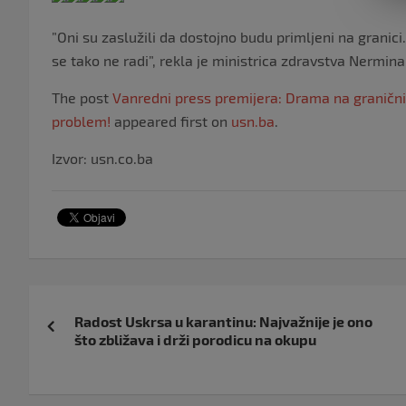
”Oni su zaslužili da dostojno budu primljeni na granici
se tako ne radi”, rekla je ministrica zdravstva Nermin
The post
Vanredni press premijera: Drama na graničn
problem!
appeared first on
usn.ba
.
Izvor: usn.co.ba
Navigacija
Radost Uskrsa u karantinu: Najvažnije je ono
objava
što zbližava i drži porodicu na okupu