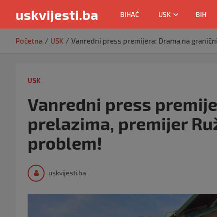
uskvijesti.ba
BIHAĆ
USK
BIH
Skip
Početna
USK
Vanredni press premijera: Drama na graničn
to
content
USK
Vanredni press premij
prelazima, premijer Ru
problem!
uskvijesti.ba