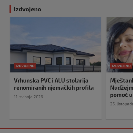
Izdvojeno
IZDVOJENO
IZDVOJENO
Vrhunska PVC i ALU stolarija
Mještank
renomiranih njemačkih profila
Nudžejma
pomoć u 
11. svibnja 2026.
25. listopad