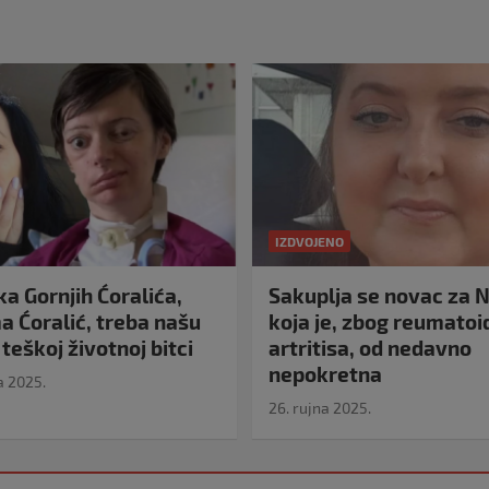
IZDVOJENO
a Gornjih Ćoralića,
Sakuplja se novac za N
 Ćoralić, treba našu
koja je, zbog reumato
teškoj životnoj bitci
artritisa, od nedavno
nepokretna
a 2025.
26. rujna 2025.