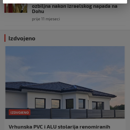
Papa Lav XIV izjavio da je situacija vrlo
ozbiljna nakon izraelskog napada na
Dohu
prije 11 mjeseci
Izdvojeno
IZDVOJENO
Vrhunska PVC i ALU stolarija renomiranih