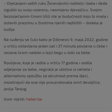
– Dijelanjem vaših ruku Ženevijevini roditelji i baka i deda
izgubili su svoju ozarenu, nasmijanu djevojčicu. Svojim
bezosjećajnim činom lišili ste je budućnosti koju bi imala i
ostavili prazninu u životima njenih najbližih – dodala je
sudija.
Na suđenju se čulo kako je Dženeviv 9. maja 2022. godine
u vrtiću ostavljena jedan sat i 37 minuta povijena u ćebe i
vezana licem nadole u lejzi begu u sobi za bebe.
Roulijeva, koja je radila u vrtiću 17 godina i vodila
odjeljenje za bebe, negirala je ubistvo iz nehata i
alternativnu optužbu za okrutnost prema djeci,
insistirajući da ona nije prouzrokovala smrt devojčice,
javlja Tanjug.
Izvor vijesti:
haber.ba