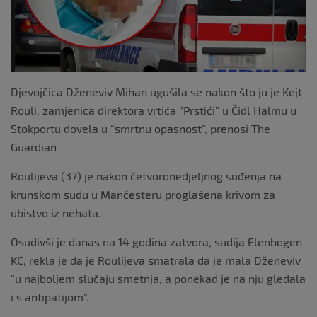
k
Djevojčica Dženeviv Mihan ugušila se nakon što ju je Kejt
Rouli, zamjenica direktora vrtića “Prstići” u Čidl Halmu u
Stokportu dovela u “smrtnu opasnost”, prenosi The
Guardian
Roulijeva (37) je nakon četvoronedjeljnog suđenja na
krunskom sudu u Mančesteru proglašena krivom za
ubistvo iz nehata.
Osudivši je danas na 14 godina zatvora, sudija Elenbogen
KC, rekla je da je Roulijeva smatrala da je mala Dženeviv
“u najboljem slučaju smetnja, a ponekad je na nju gledala
i s antipatijom”.