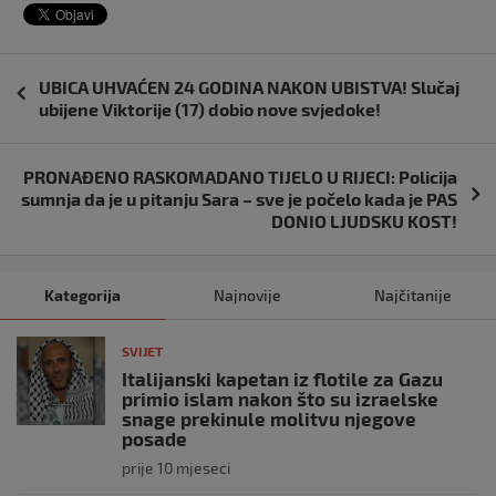
Navigacija
UBICA UHVAĆEN 24 GODINA NAKON UBISTVA! Slučaj
objava
ubijene Viktorije (17) dobio nove svjedoke!
PRONAĐENO RASKOMADANO TIJELO U RIJECI: Policija
sumnja da je u pitanju Sara – sve je počelo kada je PAS
DONIO LJUDSKU KOST!
Kategorija
Najnovije
Najčitanije
SVIJET
Italijanski kapetan iz flotile za Gazu
primio islam nakon što su izraelske
snage prekinule molitvu njegove
posade
prije 10 mjeseci