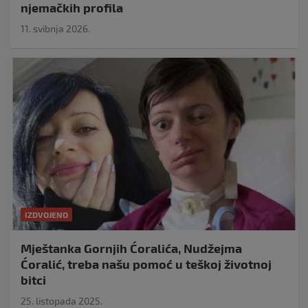
njemačkih profila
11. svibnja 2026.
IZDVOJENO
Mještanka Gornjih Ćoralića, Nudžejma
Ćoralić, treba našu pomoć u teškoj životnoj
bitci
25. listopada 2025.