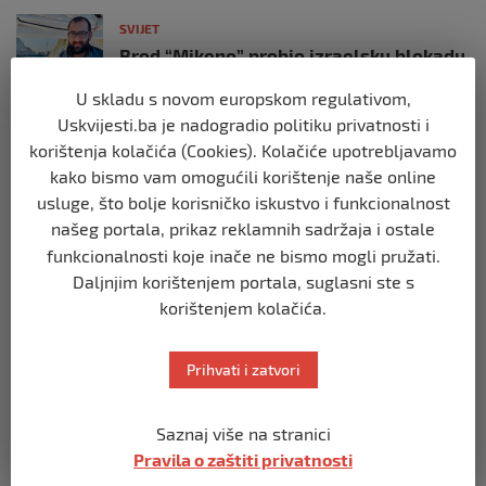
SVIJET
Brod “Mikeno” probio izraelsku blokadu
i uplovio u Gazu – kapetan iz Sarajeva
vijori zastavu BiH
U skladu s novom europskom regulativom,
Uskvijesti.ba je nadogradio politiku privatnosti i
prije 10 mjeseci
korištenja kolačića (Cookies). Kolačiće upotrebljavamo
kako bismo vam omogućili korištenje naše online
SVIJET
usluge, što bolje korisničko iskustvo i funkcionalnost
Opsadno stanje u Münchenu, odjeknulo
nekoliko eksplozija: Ima žrtava,
našeg portala, prikaz reklamnih sadržaja i ostale
policijske snage na terenu
funkcionalnosti koje inače ne bismo mogli pružati.
prije 10 mjeseci
Daljnjim korištenjem portala, suglasni ste s
korištenjem kolačića.
SVIJET
Putin: Spremni smo vojno uzvratiti
Prihvati i zatvori
Zapadu
prije 11 mjeseci
Saznaj više na stranici
Pravila o zaštiti privatnosti
SVIJET