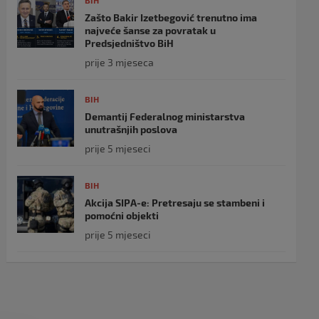
BIH
Zašto Bakir Izetbegović trenutno ima
najveće šanse za povratak u
Predsjedništvo BiH
prije 3 mjeseca
BIH
Demantij Federalnog ministarstva
unutrašnjih poslova
prije 5 mjeseci
BIH
Akcija SIPA-e: Pretresaju se stambeni i
pomoćni objekti
prije 5 mjeseci