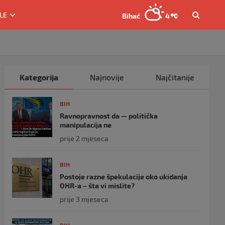
LE
Bihać
4
Kategorija
Najnovije
Najčitanije
BIH
Ravnopravnost da — politička
manipulacija ne
prije 2 mjeseca
BIH
Postoje razne špekulacije oko ukidanja
OHR-a – šta vi mislite?
prije 3 mjeseca