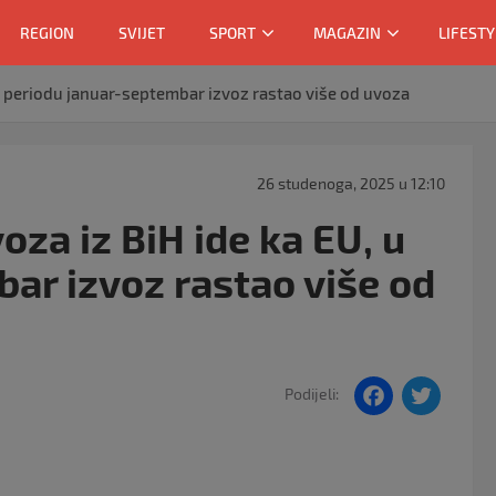
REGION
SVIJET
SPORT
MAGAZIN
LIFESTY
, u periodu januar-septembar izvoz rastao više od uvoza
26 studenoga, 2025 u 12:10
voza iz BiH ide ka EU, u
ar izvoz rastao više od
F
T
Podijeli:
a
w
c
itt