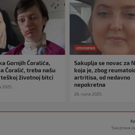
IZDVOJENO
a Gornjih Ćoralića,
Sakuplja se novac za N
 Ćoralić, treba našu
koja je, zbog reumato
teškoj životnoj bitci
artritisa, od nedavno
nepokretna
a 2025.
26. rujna 2025.
Ko
Sva prava z