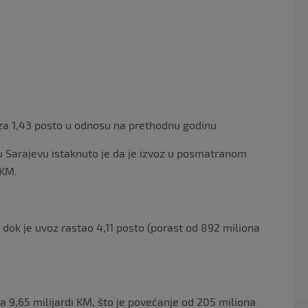
e
er
b
o
o
k
 za 1,43 posto u odnosu na prethodnu godinu
 Sarajevu istaknuto je da je izvoz u posmatranom
 KM.
 dok je uvoz rastao 4,11 posto (porast od 892 miliona
a 9,65 milijardi KM, što je povećanje od 205 miliona