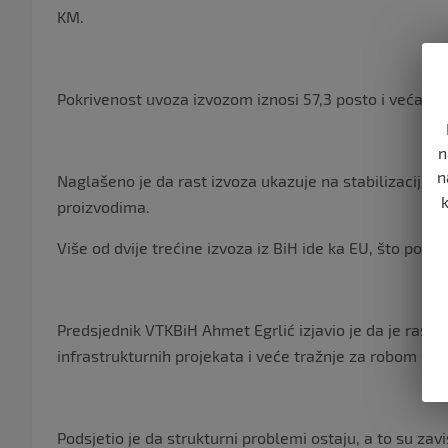
KM.
Pokrivenost uvoza izvozom iznosi 57,3 posto i veća je
n
n
Naglašeno je da rast izvoza ukazuje na stabilizaciju i
proizvodima.
Više od dvije trećine izvoza iz BiH ide ka EU, što potvr
Predsjednik VTKBiH Ahmet Egrlić izjavio je da je rast
infrastrukturnih projekata i veće tražnje za robom šir
Podsjetio je da strukturni problemi ostaju, a to su zav