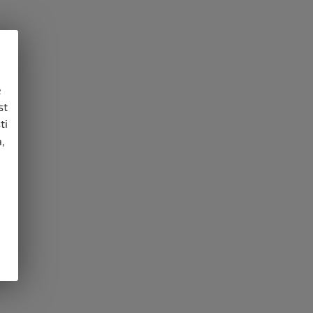
e
st
ti
,