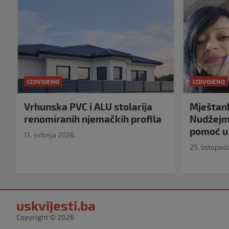
IZDVOJENO
IZDVOJENO
Vrhunska PVC i ALU stolarija
Mještank
renomiranih njemačkih profila
Nudžejma
pomoć u 
11. svibnja 2026.
25. listopad
uskvijesti.ba
Copyright © 2026