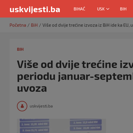
uskvijesti.ba
BIHAĆ
USK
BIH
Skip
Početna
BiH
Više od dvije trećine izvoza iz BiH ide ka EU
to
content
BIH
Više od dvije trećine iz
periodu januar-septemb
uvoza
uskvijesti.ba