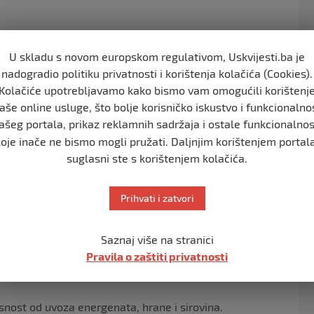
U skladu s novom europskom regulativom, Uskvijesti.ba je
 za 1,43 posto u odnosu na prethodnu godinu.
nadogradio politiku privatnosti i korištenja kolačića (Cookies).
Kolačiće upotrebljavamo kako bismo vam omogućili korištenj
aše online usluge, što bolje korisničko iskustvo i funkcionalno
ašeg portala, prikaz reklamnih sadržaja i ostale funkcionalnos
zvoznih tokova i jaču orijentaciju ka konkurentnim
koje inače ne bismo mogli pružati. Daljnjim korištenjem portala
suglasni ste s korištenjem kolačića.
đuje visoku integraciju u evropsko tržište.
Prihvati i zatvori
 uvoza rezultat povećane lične potrošnje, nastavka
Saznaj više na stranici
oke potrošnje.
Pravila o zaštiti privatnosti
isnost od uvoza energenata, hrane i sirovina.