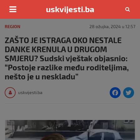
uskvijesti.ba
Skip
to
REGION
28 ožujka, 2024 u 12:57
content
ZAŠTO JE ISTRAGA OKO NESTALE
DANKE KRENULA U DRUGOM
SMJERU? Sudski vještak objasnio:
“Postoje razlike među roditeljima,
nešto je u neskladu”
F
T
uskvijesti.ba
a
c
i
e
e
b