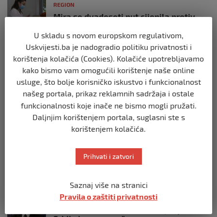
REGION
Mira se dvadeseti put cijepila protiv
gripe: ‘Zato da ne budem bolesna’
U skladu s novom europskom regulativom,
prije 10 mjeseci
Uskvijesti.ba je nadogradio politiku privatnosti i
korištenja kolačića (Cookies). Kolačiće upotrebljavamo
REGION
kako bismo vam omogućili korištenje naše online
Predsjednik Srbije Aleksandar Vučić
usluge, što bolje korisničko iskustvo i funkcionalnost
poslao vijenac: Posljednji pozdrav
Halidu
našeg portala, prikaz reklamnih sadržaja i ostale
funkcionalnosti koje inače ne bismo mogli pružati.
prije 10 mjeseci
Daljnjim korištenjem portala, suglasni ste s
korištenjem kolačića.
REGION
Koza ogrebala dijete u zoološkom vrtu,
roditelji zvali hitnu i policiju: “Došli su
Prihvati i zatvori
uhapsiti kozu”
prije 10 mjeseci
Saznaj više na stranici
Pravila o zaštiti privatnosti
REGION
Vučić dramatično: “Biće rata, Vojska