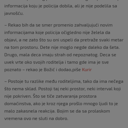
informacija koju je policija dobila, ali je nije podelila sa
javnošću.
– Rekao bih da se smer promenio zahvaljujući novim
informacijama koje policija očigledno nije želela da
objavi, a ne zato što su oni uspeli da pretraže svaki metar
na tom prostoru. Dete nije moglo negde daleko da šeta.
Drugo, mala deca imaju strah od nepoznatog. Deca se
uvek vrte oko svojih roditelja i tamo gde ima je sve
poznato – rekao je Božić i dodao,piše
Kurir
– Postoje tu razlike među roditeljima, tako da ima nečega
što nema sklad. Postoji taj neki prostor, neki interval koji
nije pokriven. Što se tiče zatvaranja prostora
domaćinstva, ako je kroz njega prošlo mnogo ljudi to je
malo zakasnela reakcija. Bojim se da sa prolaskom
vremena ovo ne sluti na dobro.