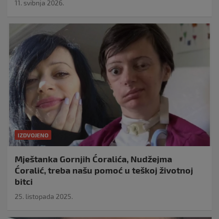
11. svibnja 2026.
IZDVOJENO
Mještanka Gornjih Ćoralića, Nudžejma
Ćoralić, treba našu pomoć u teškoj životnoj
bitci
25. listopada 2025.