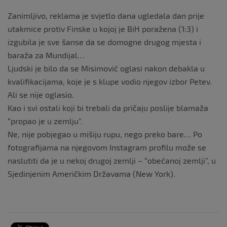
Zanimljivo, reklama je svjetlo dana ugledala dan prije
utakmice protiv Finske u kojoj je BiH poražena (1:3) i
izgubila je sve šanse da se domogne drugog mjesta i
baraža za Mundijal…
Ljudski je bilo da se Misimović oglasi nakon debakla u
kvalifikacijama, koje je s klupe vodio njegov izbor Petev.
Ali se nije oglasio.
Kao i svi ostali koji bi trebali da pričaju poslije blamaža
“propao je u zemlju”.
Ne, nije pobjegao u mišiju rupu, nego preko bare… Po
fotografijama na njegovom Instagram profilu može se
naslutiti da je u nekoj drugoj zemlji – “obećanoj zemlji”, u
Sjedinjenim Američkim Državama (New York).