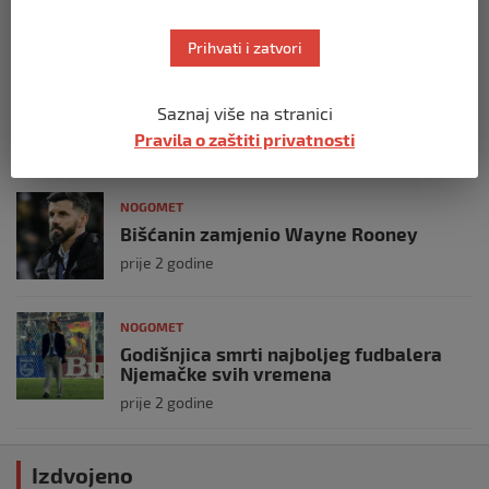
prije 11 mjeseci
Prihvati i zatvori
NOGOMET
Kraj prvog poluvremena: BiH i Austrija
Saznaj više na stranici
bez pogodaka
Pravila o zaštiti privatnosti
prije 11 mjeseci
NOGOMET
Bišćanin zamjenio Wayne Rooney
prije 2 godine
NOGOMET
Godišnjica smrti najboljeg fudbalera
Njemačke svih vremena
prije 2 godine
Izdvojeno