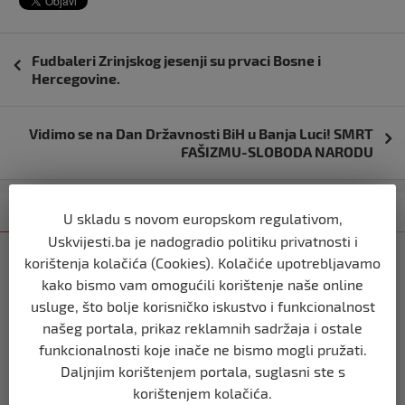
Navigacija
Fudbaleri Zrinjskog jesenji su prvaci Bosne i
objava
Hercegovine.
Vidimo se na Dan Državnosti BiH u Banja Luci! SMRT
FAŠIZMU-SLOBODA NARODU
Kategorija
Najnovije
Najčitanije
U skladu s novom europskom regulativom,
Uskvijesti.ba je nadogradio politiku privatnosti i
NOGOMET
korištenja kolačića (Cookies). Kolačiće upotrebljavamo
Austrija pobijedila BiH u dramatičnoj
kako bismo vam omogućili korištenje naše online
utakmici: 2:1!
usluge, što bolje korisničko iskustvo i funkcionalnost
prije 11 mjeseci
našeg portala, prikaz reklamnih sadržaja i ostale
funkcionalnosti koje inače ne bismo mogli pružati.
NOGOMET
Daljnjim korištenjem portala, suglasni ste s
BiH – Austrija 1:2
korištenjem kolačića.