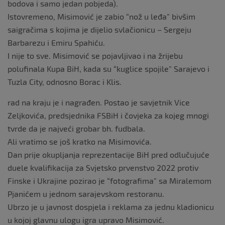
bodova i samo jedan pobjeda).
Istovremeno, Misimović je zabio “nož u leđa” bivšim
saigračima s kojima je dijelio svlačionicu – Sergeju
Barbarezu i Emiru Spahiću.
I nije to sve. Misimović se pojavljivao i na žrijebu
polufinala Kupa BiH, kada su “kuglice spojile” Sarajevo i
Tuzla City, odnosno Borac i Klis.
rad na kraju je i nagrađen. Postao je savjetnik Vice
Zeljkovića, predsjednika FSBiH i čovjeka za kojeg mnogi
tvrde da je najveći grobar bh. fudbala.
Ali vratimo se još kratko na Misimovića.
Dan prije okupljanja reprezentacije BiH pred odlučujuće
duele kvalifikacija za Svjetsko prvenstvo 2022 protiv
Finske i Ukrajine pozirao je “fotografima” sa Miralemom
Pjanićem u jednom sarajevskom restoranu.
Ubrzo je u javnost dospjela i reklama za jednu kladionicu
u kojoj glavnu ulogu igra upravo Misimović.