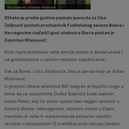
Otkako je prošle godine postalo jasno da će Vico
Zeljković postati predsjednik Fudbalskog saveza Bosne i
Hercegovine najčešći gost utakmica Borca postao je
Zvjezdan Misimović.
Bivši reprezentativac naše zemlje pratio je Banjalučane i
na gostovanjima u raznim mjesnim zajednicama…
Sve za Borac i Vicu Zeljkovića, bila je parola koje se držao
Misimović.
U procesu izbora selektora BiH odigrao je ključnu ulogu u
tome da za nasljednika Duška Bajevića bude izabran
Ivaylo Petev, koji će ostati upisan kao najgori selektor u
historiji Bosne i Hercegovine, odnosno trener u čijem
mandatu je naša A reprezentacija ostvarila najlošiji
rezultat u dosadašnjih 13 kvalifikacionih ciklusa (sedam