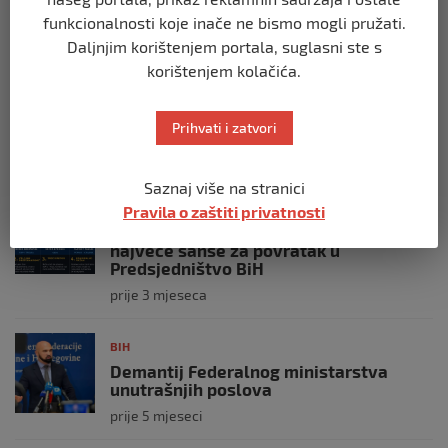
manipulacija ne
funkcionalnosti koje inače ne bismo mogli pružati.
prije 2 mjeseca
Daljnjim korištenjem portala, suglasni ste s
korištenjem kolačića.
BIH
Postoje razne špekulacije oko ukidanja
OHR-a – šta vi mislite?
Prihvati i zatvori
prije 3 mjeseca
Saznaj više na stranici
BIH
Pravila o zaštiti privatnosti
Zašto Bakir Izetbegović trenutno ima
najveće šanse za povratak u
Predsjedništvo BiH
prije 3 mjeseca
BIH
Demantij Federalnog ministarstva
unutrašnjih poslova
prije 5 mjeseci