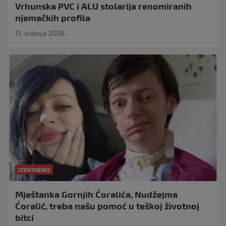
Vrhunska PVC i ALU stolarija renomiranih
njemačkih profila
11. svibnja 2026.
IZDVOJENO
Mještanka Gornjih Ćoralića, Nudžejma
Ćoralić, treba našu pomoć u teškoj životnoj
bitci