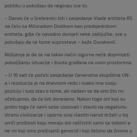
politiku u pokušaju da negiraju sve to.
– Danas će u Srebrenici biti i zasjedanje Vlade entiteta RS
na čelu sa Miloradom Dodikom kao predsjednikom
entiteta, gdje će navodno donijeti neke zaključke, sve u
pokušaju da se tome suprostave – kaže Duraković.
Mišljenja je da se na takav način sigurno neće doprinijeti
poboljšanju situacije i života građana na ovim prostorima.
– U 16 sati će početi zasjedanje Generalna skupština UN-
a i rezolucija je na dnevnom redu i svako ima svoju
poziciju i svoj stav o tome, ali nadam se da ono što mi
očekujemo, da će biti doneseno. Nakon toga oni koji su
protiv toga će sami sebe izolovati i staviti na negativnu
stranu civilizacije i uporno svoj vlastiti narod držati u toj
omči prošlosti koju moraju oni raščistiti sami sa sobom a
ne mi koji smo preživjetli genocid i koji želimo da živimo u