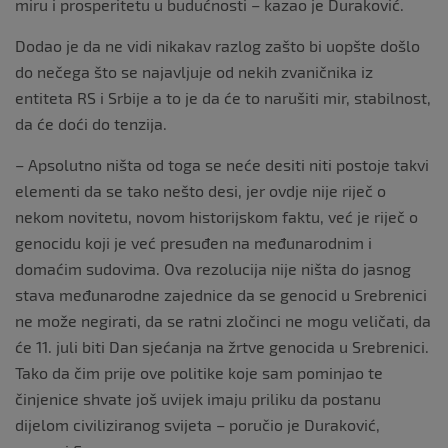
miru i prosperitetu u budućnosti – kazao je Duraković.
Dodao je da ne vidi nikakav razlog zašto bi uopšte došlo
do nečega što se najavljuje od nekih zvaničnika iz
entiteta RS i Srbije a to je da će to narušiti mir, stabilnost,
da će doći do tenzija.
– Apsolutno ništa od toga se neće desiti niti postoje takvi
elementi da se tako nešto desi, jer ovdje nije riječ o
nekom novitetu, novom historijskom faktu, već je riječ o
genocidu koji je već presuđen na međunarodnim i
domaćim sudovima. Ova rezolucija nije ništa do jasnog
stava međunarodne zajednice da se genocid u Srebrenici
ne može negirati, da se ratni zločinci ne mogu veličati, da
će 11. juli biti Dan sjećanja na žrtve genocida u Srebrenici.
Tako da čim prije ove politike koje sam pominjao te
činjenice shvate još uvijek imaju priliku da postanu
dijelom civiliziranog svijeta – poručio je Duraković,