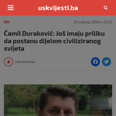
uskvijesti.ba
Skip
to
BIH
23 svibnja, 2024 u 13:32
content
Ćamil Duraković: Još imaju priliku
da postanu dijelom civiliziranog
svijeta
F
T
uskvijesti.ba
a
c
i
e
e
b
o
o