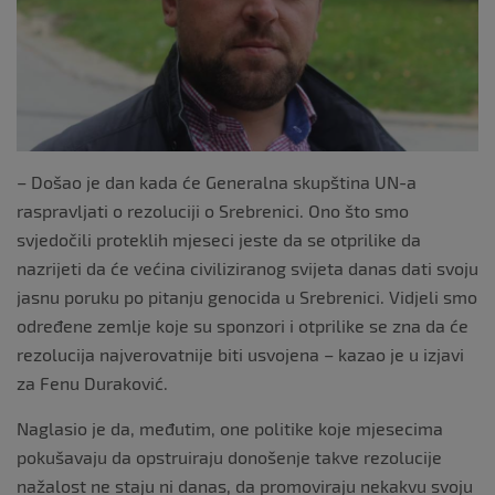
k
– Došao je dan kada će Generalna skupština UN-a
raspravljati o rezoluciji o Srebrenici. Ono što smo
svjedočili proteklih mjeseci jeste da se otprilike da
nazrijeti da će većina civiliziranog svijeta danas dati svoju
jasnu poruku po pitanju genocida u Srebrenici. Vidjeli smo
određene zemlje koje su sponzori i otprilike se zna da će
rezolucija najverovatnije biti usvojena – kazao je u izjavi
za Fenu Duraković.
Naglasio je da, međutim, one politike koje mjesecima
pokušavaju da opstruiraju donošenje takve rezolucije
nažalost ne staju ni danas, da promoviraju nekakvu svoju