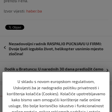
prenosi Fena.
Izvor vijesti:
haber.ba
Navigacija
Nezadovoljni radnik RASPALIO PUCNJAVU U FIRMI:
objava
Dvoje ljudi izgubilo život, helikopter usnimio mjesto
zločina!
Dodik u Bratuncu: U narednih 30 dana predložit ćemo
mirno razgraničenje
U skladu s novom europskom regulativom,
Uskvijesti.ba je nadogradio politiku privatnosti i
Kategorija
Najnovije
Najčitanije
korištenja kolačića (Cookies). Kolačiće upotrebljavamo
kako bismo vam omogućili korištenje naše online
BIH
usluge, što bolje korisničko iskustvo i funkcionalnost
Ravnopravnost da — politička
našeg portala, prikaz reklamnih sadržaja i ostale