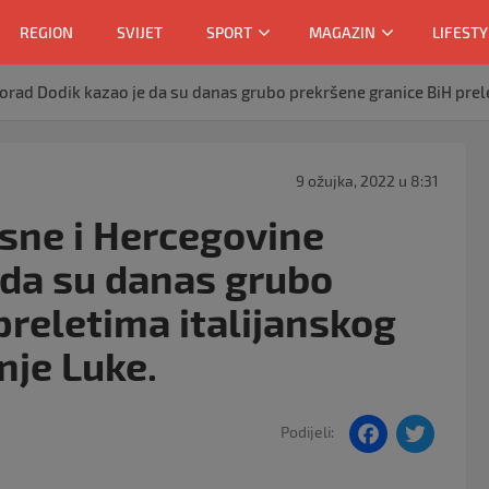
REGION
SVIJET
SPORT
MAGAZIN
LIFESTY
orad Dodik kazao je da su danas grubo prekršene granice BiH prele
9 ožujka, 2022 u 8:31
sne i Hercegovine
 da su danas grubo
preletima italijanskog
nje Luke.
F
T
Podijeli:
a
w