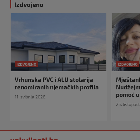
Izdvojeno
IZDVOJENO
IZDVOJENO
Vrhunska PVC i ALU stolarija
Mještank
renomiranih njemačkih profila
Nudžejma
pomoć u 
11. svibnja 2026.
25. listopad
uskvijesti.ba