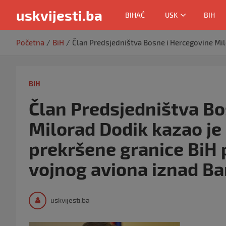
uskvijesti.ba
BIHAĆ
USK
BIH
Skip
Početna
BiH
Član Predsjedništva Bosne i Hercegovine Mil
to
content
BIH
Član Predsjedništva Bo
Milorad Dodik kazao je
prekršene granice BiH 
vojnog aviona iznad Ba
uskvijesti.ba