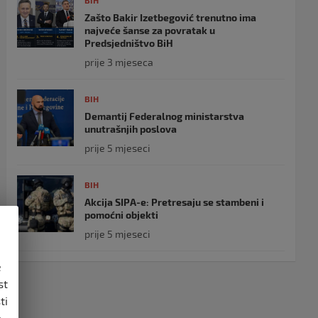
BIH
Zašto Bakir Izetbegović trenutno ima
najveće šanse za povratak u
Predsjedništvo BiH
prije 3 mjeseca
BIH
Demantij Federalnog ministarstva
unutrašnjih poslova
prije 5 mjeseci
BIH
Akcija SIPA-e: Pretresaju se stambeni i
pomoćni objekti
prije 5 mjeseci
e
st
ti