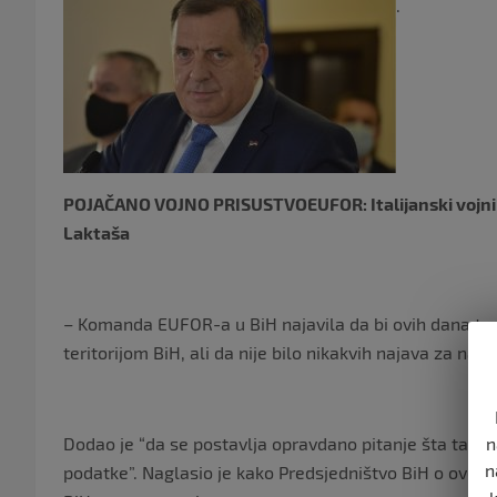
.
POJAČANO VOJNO PRISUSTVOEUFOR: Italijanski vojni av
Laktaša
– Komanda EUFOR-a u BiH najavila da bi ovih dana tre
teritorijom BiH, ali da nije bilo nikakvih najava za nale
Dodao je “da se postavlja opravdano pitanje šta taj avio
n
n
podatke”. Naglasio je kako Predsjedništvo BiH o ovome 