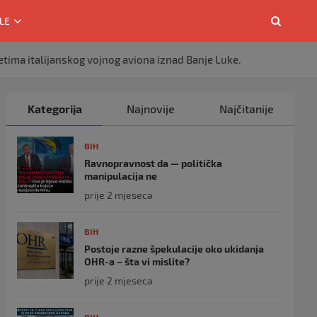
LE
tima italijanskog vojnog aviona iznad Banje Luke.
Kategorija
Najnovije
Najčitanije
BIH
Ravnopravnost da — politička
manipulacija ne
prije 2 mjeseca
BIH
Postoje razne špekulacije oko ukidanja
OHR-a – šta vi mislite?
prije 2 mjeseca