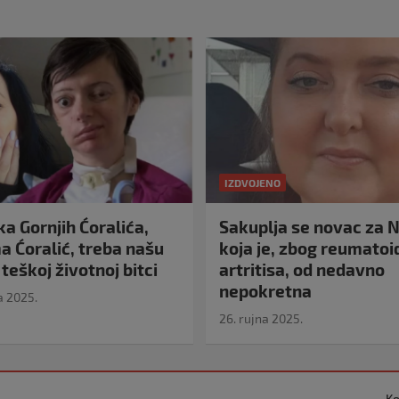
IZDVOJENO
a Gornjih Ćoralića,
Sakuplja se novac za N
 Ćoralić, treba našu
koja je, zbog reumato
teškoj životnoj bitci
artritisa, od nedavno
nepokretna
a 2025.
26. rujna 2025.
Ko