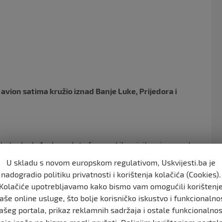
c
itt
e
er
b
o
o
k
ion satima kružio iznad Banje Luke, Prijedora i
balo da dođe do preleta francuskih vojnih aviona nad
te drugih vojnih aviona – izjavio je Dodik, prenosi RTRS .
U skladu s novom europskom regulativom, Uskvijesti.ba je
nadogradio politiku privatnosti i korištenja kolačića (Cookies).
Kolačiće upotrebljavamo kako bismo vam omogućili korištenj
n radi iznad Krajine i za koga i u koje svrhe prikuplja
aše online usluge, što bolje korisničko iskustvo i funkcionalno
ašeg portala, prikaz reklamnih sadržaja i ostale funkcionalnos
nije obavješteno, a nije mu ni poznato da li je neko u