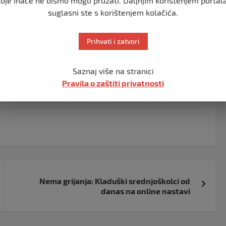
koje inače ne bismo mogli pružati. Daljnjim korištenjem portala
suglasni ste s korištenjem kolačića.
Prihvati i zatvori
i da se ukine ovakva BiH. Ako ovako mogu da nad
 je opravdano pitanje opstanka suvereniteta BiH –
Saznaj više na stranici
Pravila o zaštiti privatnosti
Nema grijanja: Kladuški srednjoškolci od
danas na online nastavi