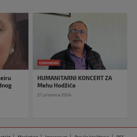
IZDVOJENO
eiru
HUMANITARNI KONCERT ZA
idnog
Mehu Hodžića
27. prosinca 2024.
ntakt
Marketing
Impressum
Pravila korištenja
RSS