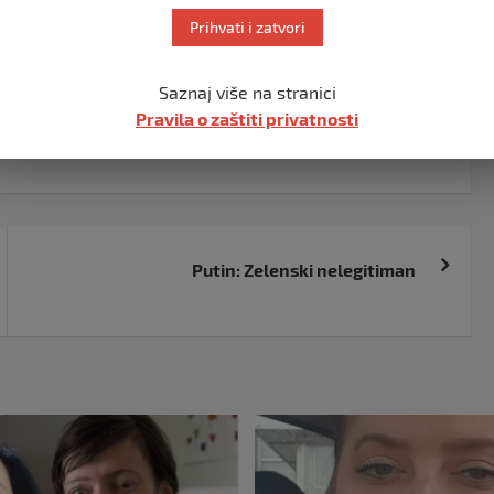
Prihvati i zatvori
klinike na kruznom voza se u krug i udara koga stigne,
se vozila i bjezi
Saznaj više na stranici
Pravila o zaštiti privatnosti
Putin: Zelenski nelegitiman