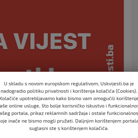
o
k
U skladu s novom europskom regulativom, Uskvijesti.ba je
nadogradio politiku privatnosti i korištenja kolačića (Cookies).
Kolačiće upotrebljavamo kako bismo vam omogućili korištenj
aše online usluge, što bolje korisničko iskustvo i funkcionalno
ašeg portala, prikaz reklamnih sadržaja i ostale funkcionalnos
koje inače ne bismo mogli pružati. Daljnjim korištenjem portala
suglasni ste s korištenjem kolačića.