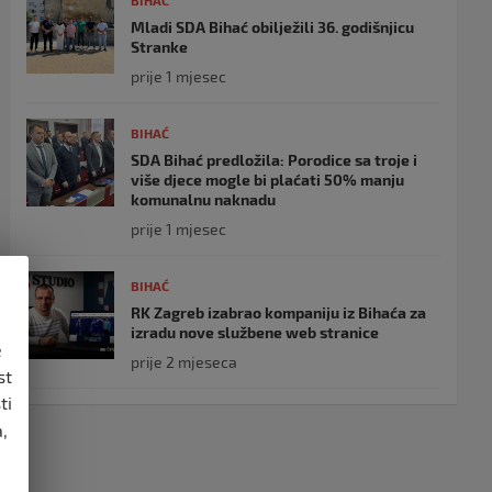
BIHAĆ
Mladi SDA Bihać obilježili 36. godišnjicu
Stranke
prije 1 mjesec
BIHAĆ
SDA Bihać predložila: Porodice sa troje i
više djece mogle bi plaćati 50% manju
komunalnu naknadu
prije 1 mjesec
BIHAĆ
RK Zagreb izabrao kompaniju iz Bihaća za
izradu nove službene web stranice
e
prije 2 mjeseca
st
ti
,