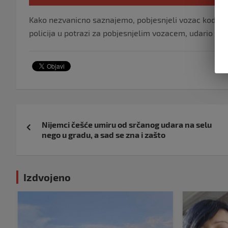
Kako nezvanicno saznajemo, pobjesnjeli vozac kod poli
policija u potrazi za pobjesnjelim vozacem, udario je vi
Navigacija
Nijemci češće umiru od srčanog udara na selu
objava
nego u gradu, a sad se zna i zašto
Izdvojeno