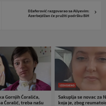
Džaferović razgovarao sa Aliyevim:
Azerbejdžan će pružiti podršku BiH
IZDVOJENO
a Gornjih Ćoralića,
Sakuplja se novac za N
 Ćoralić, treba našu
koja je, zbog reumato