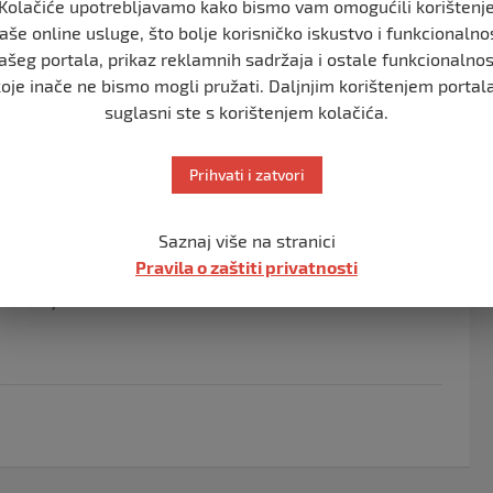
ika saopštila je da je u okviru kampanje dosad
Kolačiće upotrebljavamo kako bismo vam omogućili korištenj
aše online usluge, što bolje korisničko iskustvo i funkcionalno
dolara).
ašeg portala, prikaz reklamnih sadržaja i ostale funkcionalnos
enuo turski predsjednik Recep Tayyip Erdogan koji je
koje inače ne bismo mogli pružati. Daljnjim korištenjem portala
a u korist kampanje.
suglasni ste s korištenjem kolačića.
lanova kabineta koji su za kampanju donirali ukupno
Prihvati i zatvori
 kategorijama stanovništva koje je najteže pogođeno
Saznaj više na stranici
Pravila o zaštiti privatnosti
Turskoj.