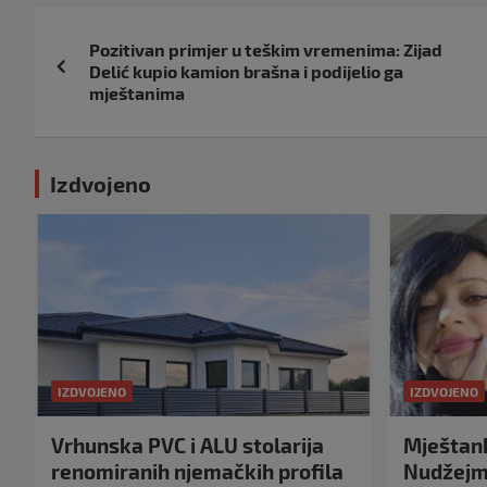
Navigacija
Pozitivan primjer u teškim vremenima: Zijad
objava
Delić kupio kamion brašna i podijelio ga
mještanima
Izdvojeno
IZDVOJENO
IZDVOJENO
Vrhunska PVC i ALU stolarija
Mještank
renomiranih njemačkih profila
Nudžejma