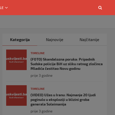
LE
Kategorija
Najnovije
Najčitanije
TIMELINE
(FOTO) Skandalozna poruka: Pripadnik
Sudske policije BiH uz sliku ratnog zločinca
Mladića čestitao Novu godinu
prije 3 godine
TIMELINE
(VIDEO) Užas u Iranu: Najmanje 20 ljudi
poginulo u eksploziji u blizini groba
generala Soleimanija
prije 3 godine