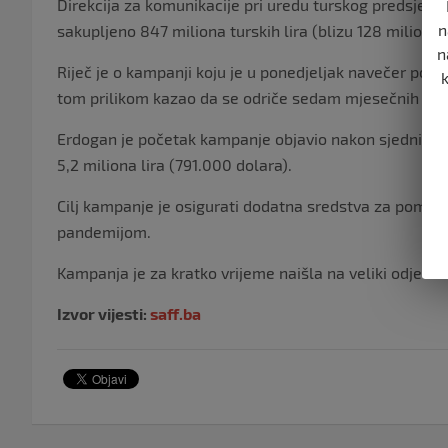
Direkcija za komunikacije pri uredu turskog predsjedn
n
sakupljeno 847 miliona turskih lira (blizu 128 miliona 
n
Riječ je o kampanji koju je u ponedjeljak navečer pokr
tom prilikom kazao da se odriče sedam mjesečnih plat
Erdogan je početak kampanje objavio nakon sjednice č
5,2 miliona lira (791.000 dolara).
Cilj kampanje je osigurati dodatna sredstva za pomoć
pandemijom.
Kampanja je za kratko vrijeme naišla na veliki odjek u 
Izvor vijesti:
saff.ba