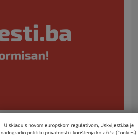
o
o
k
emije koronavirusa u Turskoj za tri dana je prikupila
U skladu s novom europskom regulativom, Uskvijesti.ba je
nadogradio politiku privatnosti i korištenja kolačića (Cookies).