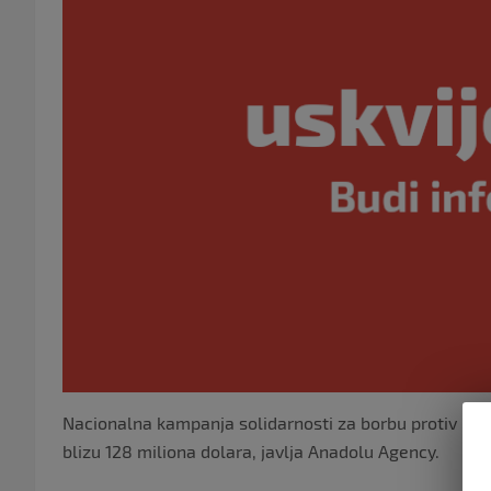
Nacionalna kampanja solidarnosti za borbu protiv pand
blizu 128 miliona dolara, javlja Anadolu Agency.