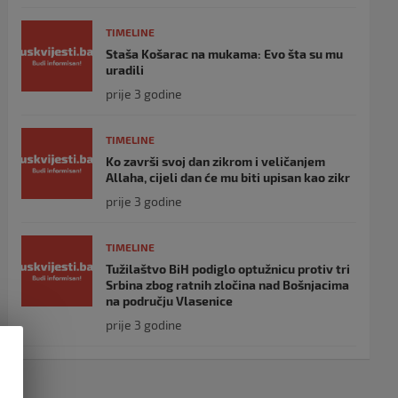
TIMELINE
Staša Košarac na mukama: Evo šta su mu
uradili
prije 3 godine
TIMELINE
Ko završi svoj dan zikrom i veličanjem
Allaha, cijeli dan će mu biti upisan kao zikr
prije 3 godine
TIMELINE
Tužilaštvo BiH podiglo optužnicu protiv tri
Srbina zbog ratnih zločina nad Bošnjacima
na području Vlasenice
prije 3 godine