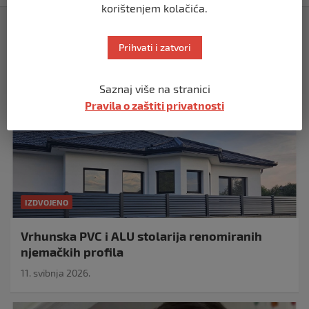
korištenjem kolačića.
Izdvojeno
Prihvati i zatvori
Saznaj više na stranici
Pravila o zaštiti privatnosti
IZDVOJENO
Vrhunska PVC i ALU stolarija renomiranih
njemačkih profila
11. svibnja 2026.