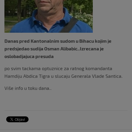
k
Danas pred Kantonalnim sudom u Bihacu kojim je
predsjedao sudija Osman Alibabic..Izrecana je
oslobadjajuca presuda
po svim tackama optuznice za ratnog komandanta
Hamdiju Abdica Tigra u slucaju Generala Vlade Santica.
Više info u toku dana..