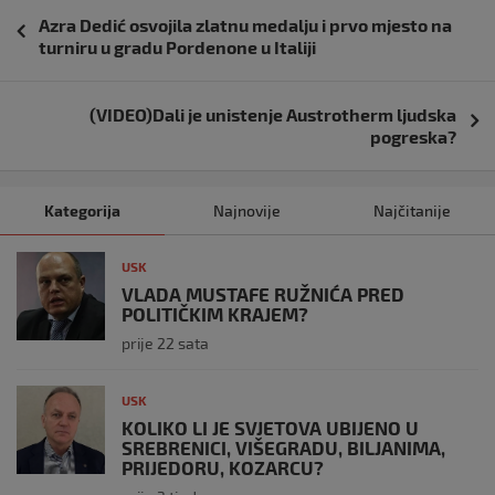
Navigacija
Azra Dedić osvojila zlatnu medalju i prvo mjesto na
objava
turniru u gradu Pordenone u Italiji
(VIDEO)Dali je unistenje Austrotherm ljudska
pogreska?
Kategorija
Najnovije
Najčitanije
USK
VLADA MUSTAFE RUŽNIĆA PRED
POLITIČKIM KRAJEM?
prije 22 sata
USK
KOLIKO LI JE SVJETOVA UBIJENO U
SREBRENICI, VIŠEGRADU, BILJANIMA,
PRIJEDORU, KOZARCU?