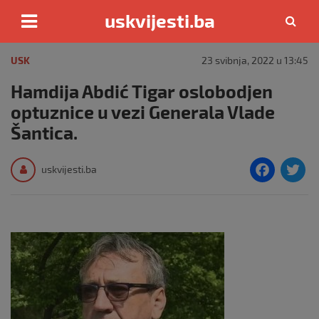
uskvijesti.ba
Skip
to
USK
23 svibnja, 2022 u 13:45
content
Hamdija Abdić Tigar oslobodjen
optuznice u vezi Generala Vlade
Šantica.
F
T
uskvijesti.ba
a
c
i
e
e
b
o
o