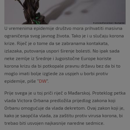
U vremenima epidemije društvo mora prihvatiti masivna
ograničenja svog javnog života. Tako je i u slučaju korona
krize. Riječ je o tome da se zabranama kontakata,
izlazaka, putovanja uspori širenje bolesti. No ipak sada
neke zemlje iz Srednje i Jugoistočne Europe koriste
korona krizu da bi potkopale pravnu državu bez da bi to
moglo imati bolje izglede za uspjeh u borbi protiv
epidemije, piše “
DW
“.
Prije svega je u toj priči riječ o Mađarskoj. Proteklog petka
vlada Victora Orbana predložila prijedlog zakona koji
Orbanu omogućuje da vlada dekretom. Ovaj zakon koji je,
kako je saopćila vlada, za zaštitu protiv virusa korona, bi
trebao biti usvojen najkasnije naredne sedmice.