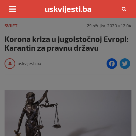
uskvijesti.ba
Skip
to
SVIJET
29 ožujka, 2020 u 12:04
content
Korona kriza u jugoistočnoj Evropi:
Karantin za pravnu državu
F
T
uskvijesti.ba
a
c
i
e
e
b
o
o
k