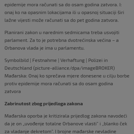
epidemije mora računati sa do osam godina zatvora. I:
onaj ko na opasnim lokacijama ili u opasnoj situaciji širi
lažne vijesti može računati sa do pet godina zatvora.
Planirani zakon u narednim sedmicama treba usvojiti
parlament. Za to je potrebna dvotrećinska većina – a
Orbanova vlada je ima u parlamentu.
Symbolbild | Festnahme | Verhaftung | Polizei in
Deutschland (picture-alliance/dpa/imageBROKER)
Mađarska: Onaj ko sprečava mjere donesene u cilju borbe
protiv epidemije mora računati sa do osam godina
zatvora
Zabrinutost zbog prijedloga zakona
Mađarska oporba je kritizirala prijedlog zakona navodeći
da je on „uvođenje totalne Orbanove vlasti” i „blanko ček
za vladanje dekretom”. I brojne mađarske nevladine