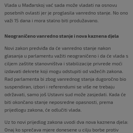
Vlada u Mađarskoj vać sada može vladati na osnovu
posebnih ovlasti jer je proglasila vanredno stanje. No ono
važi 15 dana i mora stalno biti produžavano.
Neograničeno vanredno stanje i nova kaznena djela
Novi zakon predviđa da će vanredno stanje nakon
glasanja u parlamentu važiti neograničeno i da će vlada s
ciljem zaštite stanovništva i stabilizacije privrede moći
izdavati dekrete koji mogu odstupiti od važećih zakona.
Rad parlamenta bi zbog vanrednog stanja dugoročno bio
suspendiran, izbori i referendumi se više ne trebaju
održavati, samo još Ustavni sud može zasjedati. Kada će
biti okončano stanje neposredne opasnosti, prema
prijedlogu zakona, će odlučiti vlada.
Uz to novi prijedlog zakona uvodi dva nova kaznena djela:
Onaj ko sprečava mjere donesene u cilju borbe protiv