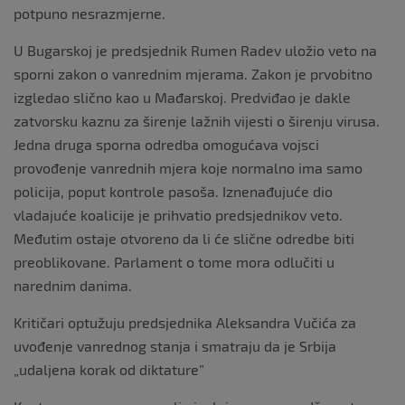
potpuno nesrazmjerne.
U Bugarskoj je predsjednik Rumen Radev uložio veto na
sporni zakon o vanrednim mjerama. Zakon je prvobitno
izgledao slično kao u Mađarskoj. Predviđao je dakle
zatvorsku kaznu za širenje lažnih vijesti o širenju virusa.
Jedna druga sporna odredba omogućava vojsci
provođenje vanrednih mjera koje normalno ima samo
policija, poput kontrole pasoša. Iznenađujuće dio
vladajuće koalicije je prihvatio predsjednikov veto.
Međutim ostaje otvoreno da li će slične odredbe biti
preoblikovane. Parlament o tome mora odlučiti u
narednim danima.
Kritičari optužuju predsjednika Aleksandra Vučića za
uvođenje vanrednog stanja i smatraju da je Srbija
„udaljena korak od diktature”