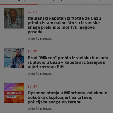
SVIJET
Italijanski kapetan iz flotile za Gazu
primio islam nakon što su izraelske
snage prekinule molitvu njegove
posade
prije 10 mjeseci
SVIJET
Brod “Mikeno” probio izraelsku blokadu
i uplovio u Gazu – kapetan iz Sarajeva
vijori zastavu BiH
prije 10 mjeseci
SVIJET
Opsadno stanje u Münchenu, odjeknulo
nekoliko eksplozija: Ima žrtava,
policijske snage na terenu
prije 10 mjeseci