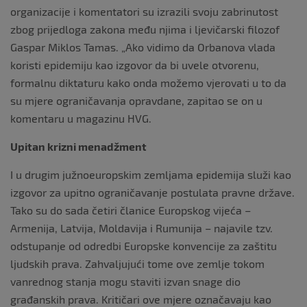
organizacije i komentatori su izrazili svoju zabrinutost
zbog prijedloga zakona među njima i ljevičarski filozof
Gaspar Miklos Tamas. „Ako vidimo da Orbanova vlada
koristi epidemiju kao izgovor da bi uvele otvorenu,
formalnu diktaturu kako onda možemo vjerovati u to da
su mjere ograničavanja opravdane, zapitao se on u
komentaru u magazinu HVG.
Upitan krizni menadžment
I u drugim južnoeuropskim zemljama epidemija služi kao
izgovor za upitno ograničavanje postulata pravne države.
Tako su do sada četiri članice Europskog vijeća –
Armenija, Latvija, Moldavija i Rumunija – najavile tzv.
odstupanje od odredbi Europske konvencije za zaštitu
ljudskih prava. Zahvaljujući tome ove zemlje tokom
vanrednog stanja mogu staviti izvan snage dio
građanskih prava. Kritičari ove mjere označavaju kao