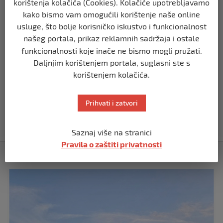
korištenja kolačića (Cookies). Kolačiće upotrebljavamo
kako bismo vam omogućili korištenje naše online
REGION
usluge, što bolje korisničko iskustvo i funkcionalnost
Koza ogrebala dijete u zoološkom vrtu,
našeg portala, prikaz reklamnih sadržaja i ostale
roditelji zvali hitnu i policiju: “Došli su
uhapsiti kozu”
funkcionalnosti koje inače ne bismo mogli pružati.
prije 10 mjeseci
Daljnjim korištenjem portala, suglasni ste s
korištenjem kolačića.
REGION
Vučić dramatično: “Biće rata, Vojska
Prihvati i zatvori
Srbije je spremna”
prije 10 mjeseci
Saznaj više na stranici
Pravila o zaštiti privatnosti
Izdvojeno