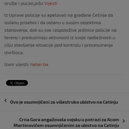
oružje i pucao,pišu
Vijesti
Iz Uprave policije su apelovali na građane Cetinja da
ostanu prisebni i da ostanu u svojim objektima
stanovanja, dok su sve raspoložive jedinice policije na
terenu i preduzimaju aktivnosti iz svoje nadležnosti u
cilju stavljanja situacije pod kontrolu i procesuiranja
izvršioca.
Izvor vijesti:
haber.ba
Navigacija
Ovo je osumnjičeni za višestruko ubistvo na Cetinju
objava
Crna Gora angažovala vojsku u potrazi za Acom
Martinovićem osumnjičenim za ubistvo na Cetinju