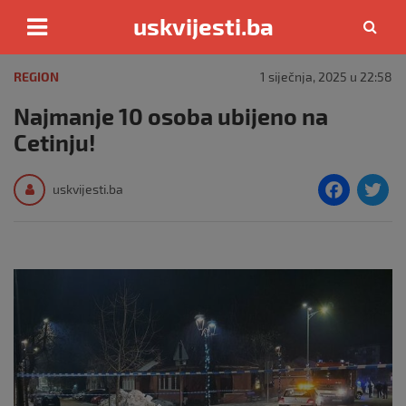
uskvijesti.ba
Skip
to
REGION
1 siječnja, 2025 u 22:58
content
Najmanje 10 osoba ubijeno na
Cetinju!
F
T
uskvijesti.ba
a
c
i
e
e
b
o
o
k