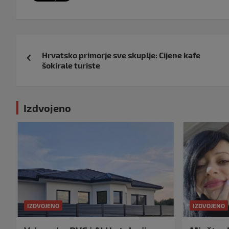
Navigacija
Hrvatsko primorje sve skuplje: Cijene kafe
objava
šokirale turiste
Izdvojeno
IZDVOJENO
IZDVOJENO