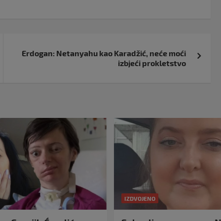
Erdogan: Netanyahu kao Karadžić, neće moći
izbjeći prokletstvo
IZDVOJENO