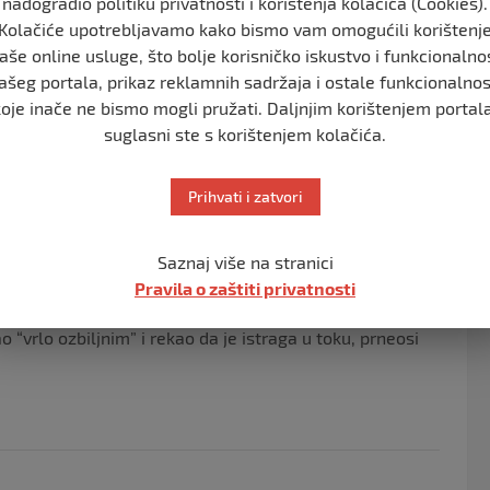
nadogradio politiku privatnosti i korištenja kolačića (Cookies).
oba za koje je potvrđeno da su poginuli u izraelskoj
Kolačiće upotrebljavamo kako bismo vam omogućili korištenj
aše online usluge, što bolje korisničko iskustvo i funkcionalno
ranjenih.
ašeg portala, prikaz reklamnih sadržaja i ostale funkcionalnos
 “ogorčen” zbog najnovijih izraelskih napada na Rafah.
koje inače ne bismo mogli pružati. Daljnjim korištenjem portala
suglasni ste s korištenjem kolačića.
h područja za palestinske civile“, rekao je Macron na
Prihvati i zatvori
, temeljen na “preciznim obavještajnim podacima”,
Saznaj više na stranici
Pravila o zaštiti privatnosti
n što su ispaljene iz područja Rafaha.
o “vrlo ozbiljnim” i rekao da je istraga u toku, prneosi