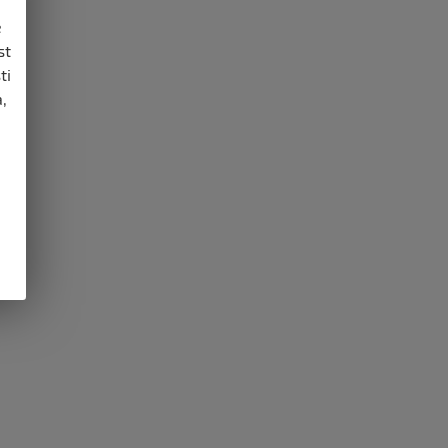
e
st
ti
,