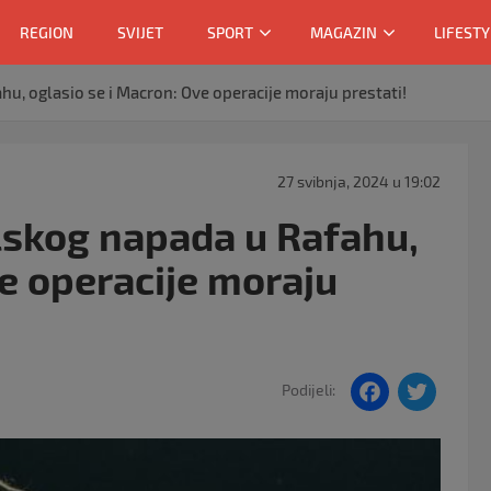
REGION
SVIJET
SPORT
MAGAZIN
LIFESTY
hu, oglasio se i Macron: Ove operacije moraju prestati!
27 svibnja, 2024 u 19:02
elskog napada u Rafahu,
ve operacije moraju
F
T
Podijeli:
a
w
c
itt