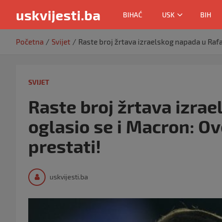
uskvijesti.ba
BIHAĆ
USK
BIH
Skip
Početna
Svijet
Raste broj žrtava izraelskog napada u Rafa
to
content
SVIJET
Raste broj žrtava izra
oglasio se i Macron: O
prestati!
uskvijesti.ba