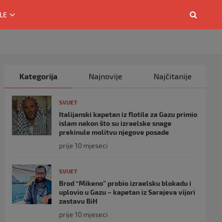
LE
Kategorija
Najnovije
Najčitanije
SVIJET
Italijanski kapetan iz flotile za Gazu primio
islam nakon što su izraelske snage
prekinule molitvu njegove posade
prije 10 mjeseci
SVIJET
Brod “Mikeno” probio izraelsku blokadu i
uplovio u Gazu – kapetan iz Sarajeva vijori
zastavu BiH
prije 10 mjeseci