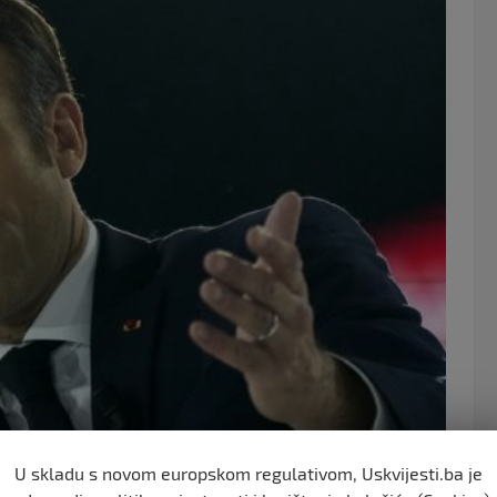
e
er
b
o
o
k
U skladu s novom europskom regulativom, Uskvijesti.ba je
uje najmanje 23 žena, djece i starijih osoba.