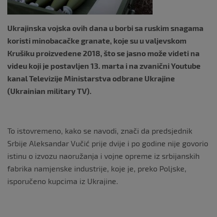
k
Ukrajinska vojska ovih dana u borbi sa ruskim snagama
koristi minobacačke granate, koje su u valjevskom
Кrušiku proizvedene 2018, što se jasno može videti na
videu koji je postavljen 13. marta i na zvanični Youtube
kanal Televizije Ministarstva odbrane Ukrajine
(Ukrainian military TV).
To istovremeno, kako se navodi, znači da predsjednik
Srbije Aleksandar Vučić prije dvije i po godine nije govorio
istinu o izvozu naoružanja i vojne opreme iz srbijanskih
fabrika namjenske industrije, koje je, preko Poljske,
isporučeno kupcima iz Ukrajine.