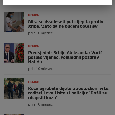
prije 10 mjeseci
REGION
Mira se dvadeseti put cijepila protiv
gripe: ‘Zato da ne budem bolesna’
prije 10 mjeseci
REGION
Predsjednik Srbije Aleksandar Vučić
poslao vijenac: Posljednji pozdrav
Halidu
prije 10 mjeseci
REGION
Koza ogrebala dijete u zoološkom vrtu,
roditelji zvali hitnu i policiju: “Došli su
uhapsiti kozu”
prije 10 mjeseci