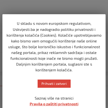
U skladu s novom europskom regulativom,
Uskvijesti.ba je nadogradio politiku privatnosti i
korištenja kolačića (Cookies). Kolačiće upotrebljavamo
Navigacija
Sjednica Parlamenta BiH nije održana, HDZ-ovci i
kako bismo vam omogućili korištenje naše online
objava
stranke iz RS-a opet blokiraju institucije
usluge, što bolje korisničko iskustvo i funkcionalnost
našeg portala, prikaz reklamnih sadržaja i ostale
funkcionalnosti koje inače ne bismo mogli pružati.
Novalić o budžetu: Za Konakovića je ovo viša
Daljnjim korištenjem portala, suglasni ste s
matematika, on je učio kolut naprijed i nazad
korištenjem kolačića.
Kategorija
Najnovije
Najčitanije
Prihvati i zatvori
REGION
Saznaj više na stranici
Vulin: Ne smije se odustati od
referenduma
Pravila o zaštiti privatnosti