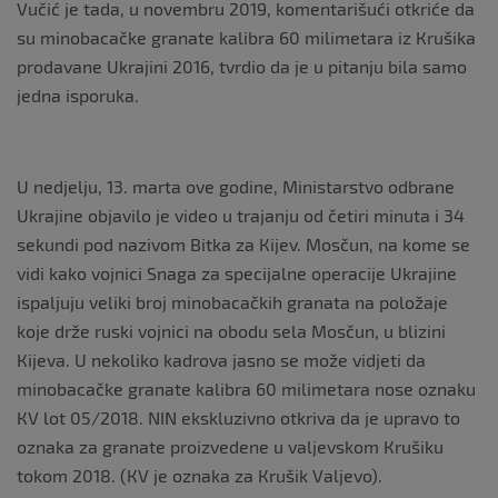
Vučić je tada, u novembru 2019, komentarišući otkriće da
su minobacačke granate kalibra 60 milimetara iz Кrušika
prodavane Ukrajini 2016, tvrdio da je u pitanju bila samo
jedna isporuka.
U nedjelju, 13. marta ove godine, Ministarstvo odbrane
Ukrajine objavilo je video u trajanju od četiri minuta i 34
sekundi pod nazivom Bitka za Кijev. Mosčun, na kome se
vidi kako vojnici Snaga za specijalne operacije Ukrajine
ispaljuju veliki broj minobacačkih granata na položaje
koje drže ruski vojnici na obodu sela Mosčun, u blizini
Кijeva. U nekoliko kadrova jasno se može vidjeti da
minobacačke granate kalibra 60 milimetara nose oznaku
КV lot 05/2018. NIN ekskluzivno otkriva da je upravo to
oznaka za granate proizvedene u valjevskom Кrušiku
tokom 2018. (КV je oznaka za Кrušik Valjevo).