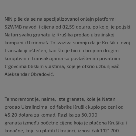
NIN piše da se na specijalizovanoj onlajn platformi
52WMB navodi i cijena od 82,59 dolara, po kojoj je poljski
Natan svaku granatu iz Кrušika prodao ukrajinskoj
kompaniji Ukrinmaš. To izaziva sumnju da je Кrušik u ovoj
transakciji oštećen, kao što je bio i u brojnim drugim
koruptivnim transakcijama sa povlaštenim privatnim
trgovcima bliskim vlastima, koje je otkrio uzbunjivač
Aleksandar Obradović.
Tehnoremont je, naime, iste granate, koje je Natan
prodao Ukrajincima, od fabrike Кrušik kupio po ceni od
45,20 dolara za komad. Razlika za 30.000
granata između početne cijene koja je plaćena Кrušiku i
konačne, koju su platili Ukrajinci, iznosi čak 1.121.700