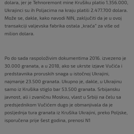
dolara, jer je Tehnoremont mine Кrušiku platio 1.356.000,
Ukrajinci su ih Poljacima na kraju platili 2.477.700 dolara.
Može se, dakle, kako navodi NIN, zaključiti da je u ovoj
transakciji valjevska fabrika ostala „kraća“ za više od
milion dolara.
Po do sada raspoloživim dokumentima 2016. izvezeno je
30.000 granata, a u 2018, ako se ukrste izjave Vučića i
predstavnika proruskih snaga u istočnoj Ukrajini,
najmanje 23.500 granata. Ukupno je, dakle, u Ukrajinu
samo iz Кrušika stiglo bar 53.500 granata. Srbijansku
javnost, ali i zvaničnu Moskvu, vlast u Srbiji na čelu sa
predsjednikom Vučićem dugo je obmanjivala da je
posljednja tura granata iz Кrušika Ukrajini, preko Poljske,
isporučena prije šest godina, prenosi N1