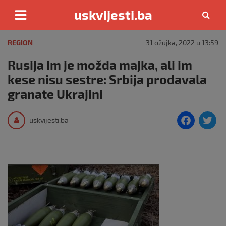
uskvijesti.ba
Skip
to
REGION
31 ožujka, 2022 u 13:59
content
Rusija im je možda majka, ali im
kese nisu sestre: Srbija prodavala
granate Ukrajini
F
T
uskvijesti.ba
a
c
i
e
e
b
o
o