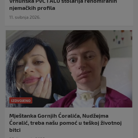
Vrhunska PVC i ALU stolarija renomiranih
njemačkih profila
11. svibnja 2026.
IZDVOJENO
Mještanka Gornjih Ćoralića, Nudžejma
Ćoralić, treba našu pomoć u teškoj životnoj
bitci