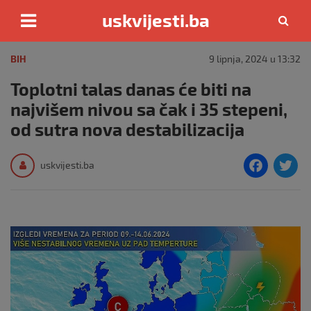
uskvijesti.ba
Skip
to
BIH
9 lipnja, 2024 u 13:32
content
Toplotni talas danas će biti na
najvišem nivou sa čak i 35 stepeni,
od sutra nova destabilizacija
F
T
uskvijesti.ba
a
c
i
e
e
b
o
o