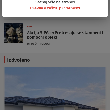
Saznaj više na stranici
Demantij Federalnog ministarstva
unutrašnjih poslova
Pravila o zaštiti privatnosti
prije 5 mjeseci
BIH
Akcija SIPA-e: Pretresaju se stambeni i
pomoćni objekti
prije 5 mjeseci
Izdvojeno