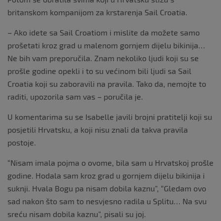
britanskom kompanijom za krstarenja Sail Croatia.
– Ako idete sa Sail Croatiom i mislite da možete samo
prošetati kroz grad u malenom gornjem dijelu bikinija…
Ne bih vam preporučila. Znam nekoliko ljudi koji su se
prošle godine opekli i to su većinom bili ljudi sa Sail
Croatia koji su zaboravili na pravila. Tako da, nemojte to
raditi, upozorila sam vas – poručila je.
U komentarima su se Isabelle javili brojni pratitelji koji su
posjetili Hrvatsku, a koji nisu znali da takva pravila
postoje.
“Nisam imala pojma o ovome, bila sam u Hrvatskoj prošle
godine. Hodala sam kroz grad u gornjem dijelu bikinija i
suknji. Hvala Bogu pa nisam dobila kaznu”, “Gledam ovo
sad nakon što sam to nesvjesno radila u Splitu… Na svu
sreću nisam dobila kaznu”, pisali su joj.