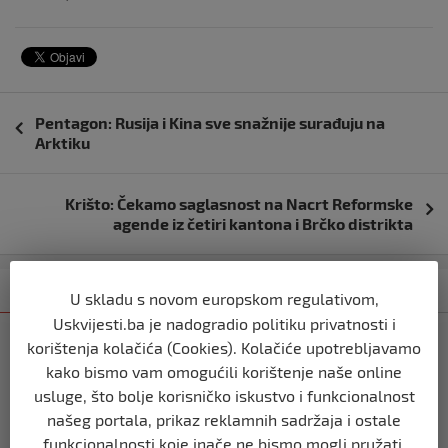
Navigacija
Pentagon: Rusija i Kina sve snažnije surađuju na
objava
Arktiku
Krišto: Čekamo saglasnost na Nacrt Reformske
agende iz četiri kantona i Brčko distrikta
Kategorija
Najnovije
Najčitanije
U skladu s novom europskom regulativom,
Uskvijesti.ba je nadogradio politiku privatnosti i
REGION
korištenja kolačića (Cookies). Kolačiće upotrebljavamo
Vulin: Ne smije se odustati od
kako bismo vam omogućili korištenje naše online
referenduma
usluge, što bolje korisničko iskustvo i funkcionalnost
prije 10 mjeseci
našeg portala, prikaz reklamnih sadržaja i ostale
funkcionalnosti koje inače ne bismo mogli pružati.