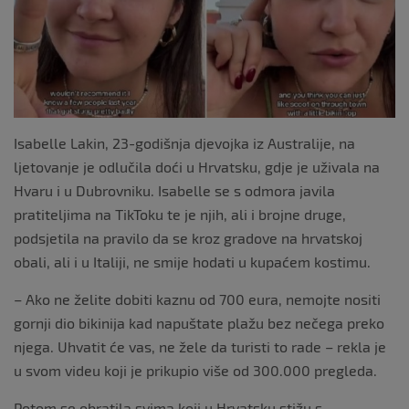
o
k
Isabelle Lakin, 23-godišnja djevojka iz Australije, na
ljetovanje je odlučila doći u Hrvatsku, gdje je uživala na
Hvaru i u Dubrovniku. Isabelle se s odmora javila
pratiteljima na TikToku te je njih, ali i brojne druge,
podsjetila na pravilo da se kroz gradove na hrvatskoj
obali, ali i u Italiji, ne smije hodati u kupaćem kostimu.
– Ako ne želite dobiti kaznu od 700 eura, nemojte nositi
gornji dio bikinija kad napuštate plažu bez nečega preko
njega. Uhvatit će vas, ne žele da turisti to rade – rekla je
u svom videu koji je prikupio više od 300.000 pregleda.
Potom se obratila svima koji u Hrvatsku stižu s