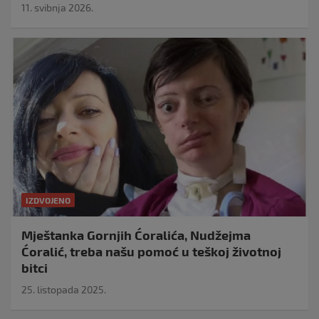
11. svibnja 2026.
IZDVOJENO
Mještanka Gornjih Ćoralića, Nudžejma
Ćoralić, treba našu pomoć u teškoj životnoj
bitci
25. listopada 2025.