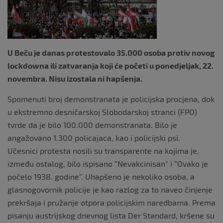
k
U Beču je danas protestovalo 35.000 osoba protiv novog
lockdowna ili zatvaranja koji će početi u ponedjeljak, 22.
novembra. Nisu izostala ni hapšenja.
Spomenuti broj demonstranata je policijska procjena, dok
u ekstremno desničarskoj Slobodarskoj stranci (FPO)
tvrde da je bilo 100.000 demonstranata. Bilo je
angažovano 1.300 policajaca, kao i policijski psi.
Učesnici protesta nosili su transparente na kojima je,
između ostalog, bilo ispisano “Nevakcinisan” i “Ovako je
počelo 1938. godine”. Uhapšeno je nekoliko osoba, a
glasnogovornik policije je kao razlog za to naveo činjenje
prekršaja i pružanje otpora policijskim naredbama. Prema
pisanju austrijskog dnevnog lista Der Standard, kršene su