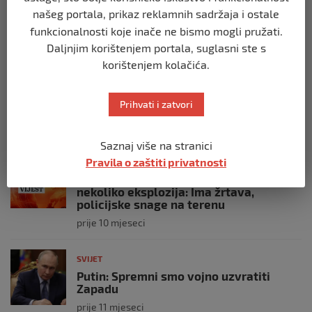
posade
našeg portala, prikaz reklamnih sadržaja i ostale
prije 10 mjeseci
funkcionalnosti koje inače ne bismo mogli pružati.
Daljnjim korištenjem portala, suglasni ste s
korištenjem kolačića.
SVIJET
Brod “Mikeno” probio izraelsku blokadu
i uplovio u Gazu – kapetan iz Sarajeva
Prihvati i zatvori
vijori zastavu BiH
prije 10 mjeseci
Saznaj više na stranici
Pravila o zaštiti privatnosti
SVIJET
Opsadno stanje u Münchenu, odjeknulo
nekoliko eksplozija: Ima žrtava,
policijske snage na terenu
prije 10 mjeseci
SVIJET
Putin: Spremni smo vojno uzvratiti
Zapadu
prije 11 mjeseci