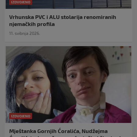
IZDVOJENO
Vrhunska PVC i ALU stolarija renomiranih
njemačkih profila
11. svibnja 2026.
IZDVOJENO
Mještanka Gornjih Ćoralića, Nudžejma