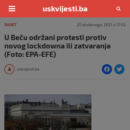
uskvijesti.ba
Skip
to
SVIJET
20 studenoga, 2021 u 17:52
content
U Beču održani protesti protiv
novog lockdowna ili zatvaranja
(Foto: EPA-EFE)
F
T
uskvijesti.ba
a
c
i
e
e
b
o
o