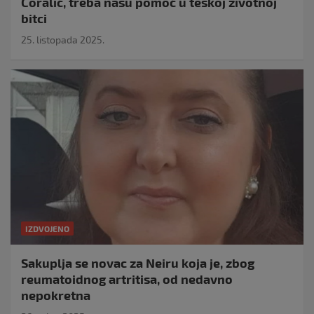
Ćoralić, treba našu pomoć u teškoj životnoj
bitci
25. listopada 2025.
IZDVOJENO
Sakuplja se novac za Neiru koja je, zbog
reumatoidnog artritisa, od nedavno
nepokretna