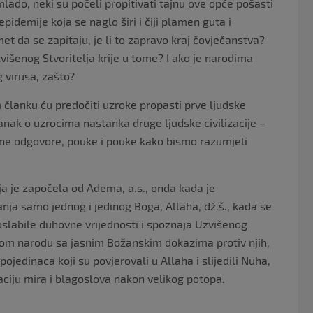
mlado, neki su počeli propitivati tajnu ove opće pošasti
idemije koja se naglo širi i čiji plamen guta i
et da se zapitaju, je li to zapravo kraj čovječanstva?
išenog Stvoritelja krije u tome? I ako je narodima
virusa, zašto?
članku ću predočiti uzroke propasti prve ljudske
 članak o uzrocima nastanka druge ljudske civilizacije –
sne odgovore, pouke i pouke kako bismo razumjeli
koja je započela od Adema, a.s., onda kada je
ja samo jednog i jedinog Boga, Allaha, dž.š., kada se
 oslabile duhovne vrijednosti i spoznaja Uzvišenog
egovom narodu sa jasnim Božanskim dokazima protiv njih,
 pojedinaca koji su povjerovali u Allaha i slijedili Nuha,
izaciju mira i blagoslova nakon velikog potopa.