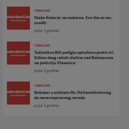
TIMELINE
Staša Košarac na mukama: Evo šta su mu
uradili
prije 3 godine
TIMELINE
Tužilaštvo BiH podiglo optužnicu protiv tri
Srbina zbog ratnih zločina nad Bošnjacima
na području Vlasenice
prije 3 godine
TIMELINE
Bošnjaci u entitetu Rs: Od konstitutivnog
do neravnopravnog naroda
prije 3 godine