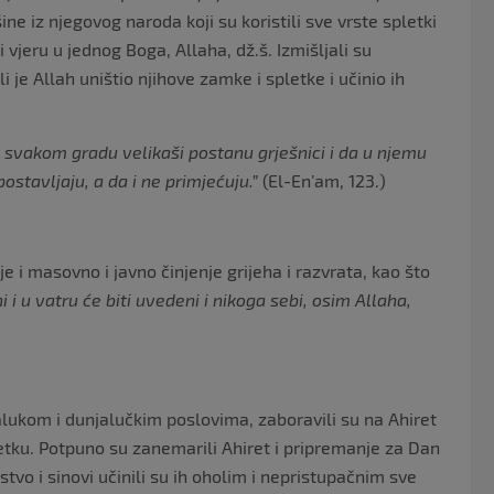
 iz njegovog naroda koji su koristili sve vrste spletki
i vjeru u jednog Boga, Allaha, dž.š. Izmišljali su
i je Allah uništio njihove zamke i spletke i učinio ih
u svakom gradu velikaši postanu grješnici i da u njemu
ostavljaju, a da i ne primjećuju.”
(El-En’am, 123.)
 je i masovno i javno činjenje grijeha i razvrata, kao što
i i u vatru će biti uvedeni i nikoga sebi, osim Allaha,
alukom i dunjalučkim poslovima, zaboravili su na Ahiret
etku. Potpuno su zanemarili Ahiret i pripremanje za Dan
tstvo i sinovi učinili su ih oholim i nepristupačnim sve