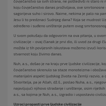
čovječanstvo sa svih strana, ne poštedivši ni staro ni 
koju čovječanstvo danas proživljava, ove smrtonosne ep
sagorijeva suho i sirovo. Naime, nekima je palo na pam
Jesu li to predznaci Sudnjeg dana? Koja se mudrost Uzv
određeno i suđeno uništenje putem ovog smrtonosnog 
U svom pokušaju da odgovorim na ova pitanja, u ovom 
civilizacije – ovaj članak je prvi dio, ili uvod za drugi
možda iz tih povijesnih iskustava možemo izvući kori
stvarnost koju živimo danas.
Nuh, a.s., došao je na kraju prve ljudske civilizacije, 
čovječanstvo skrenulo sa staze monoteizma i obožavan
materijalni aspekt ljudskog života na Zemlji razvio, a
Stvoritelja, pa je Allah, dž.š., poslao Nuha, a.s., nj
najavljujući njihovo stradanje i uništenje, osim rijetkih
a.s., sa kojima je Nuh, a.s., izgradio i uspostavio civil
Uzroci propasti prve ljudske civilizacije