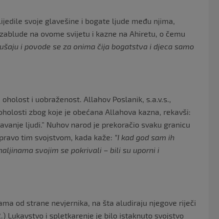
lijedile svoje glavešine i bogate ljude među njima,
m zablude na ovome svijetu i kazne na Ahiretu, o čemu
ušaju i povode se za onima čija bogatstva i djeca samo
oholost i uobraženost. Allahov Poslanik, s.a.v.s.,
oholosti zbog koje je obećana Allahova kazna, rekavši:
žavanje ljudi.” Nuhov narod je prekoračio svaku granicu
 upravo tim svojstvom, kada kaže:
”I kad god sam ih
haljinama svojim se pokrivali – bili su uporni i
ama od strane nevjernika, na šta aludiraju njegove riječi
.) Lukavstvo i spletkarenje je bilo istaknuto svojstvo