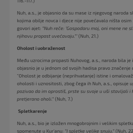
116.-117.)
Nuh, a.s., je objasnio da su mase iz njegovog naroda s
kojima obilje novca i djece nije povećavalo ništa osi
govori ajet:
”Nuh reče: ‘Gospodaru moj, oni mene ne sl
njihovu propast uvećavaju.”’
(Nuh, 21.)
Oholost i uobraženost
Među uzrocima propasti Nuhovog, a.s., naroda bila je i 
objasnio je u jednom od svojih hadisa pravo značenje 
”Oholost je odbijanje (neprihvatanje) istine i omalova
oholosti i uznositosti, zbog čega ih Nuh, a.s., opisuje
pozivao da im oprostiš, prste su svoje u uši stavljali i 
pretjerano oholi.”
(Nuh, 7.)
Spletkarenje
Nuh, a.s., bio je izložen mnogobrojnim i velikim spletk
spomenute u Kur’anu:
”I spletke velike snuju.”
(Nuh, 22