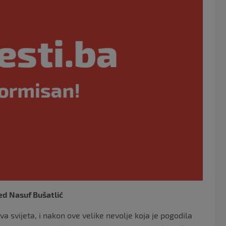
o
o
k
ed Nasuf Bušatlić
va svijeta, i nakon ove velike nevolje koja je pogodila