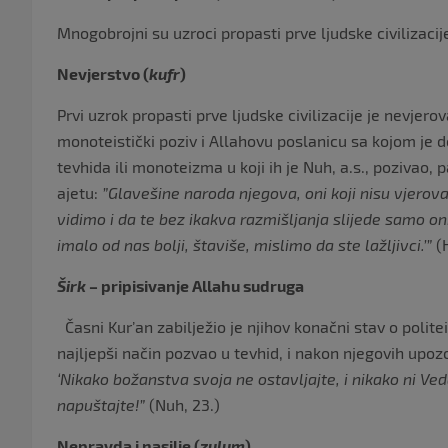
Mnogobrojni su uzroci propasti prve ljudske civilizaci
Nevjerstvo (
kufr
)
Prvi uzrok propasti prve ljudske civilizacije je nevjerov
monoteistički poziv i Allahovu poslanicu sa kojom je doš
tevhida ili monoteizma u koji ih je Nuh, a.s., pozivao, 
ajetu:
”Glavešine naroda njegova, oni koji nisu vjerovali
vidimo i da te bez ikakva razmišljanja slijede samo on
imalo od nas bolji, štaviše, mislimo da ste lažljivci.’”
(
Širk
– pripisivanje Allahu sudruga
Časni Kur’an zabilježio je njihov konačni stav o polite
najljepši način pozvao u tevhid, i nakon njegovih upoz
‘Nikako božanstva svoja ne ostavljajte, i nikako ni Vedd
napuštajte!”
(Nuh, 23.)
Nepravda i nasilje (
zulum
)