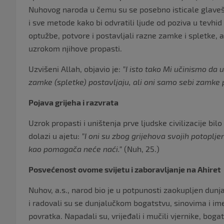
Nuhovog naroda u čemu su se posebno isticale glavešine
i sve metode kako bi odvratili ljude od poziva u tevhid 
optužbe, potvore i postavljali razne zamke i spletke, al
uzrokom njihove propasti.
Uzvišeni Allah, objavio je:
”I isto tako Mi učinismo da 
zamke (spletke) postavljaju, ali oni samo sebi zamke p
Pojava grijeha i razvrata
Uzrok propasti i uništenja prve ljudske civilizacije bilo
dolazi u ajetu:
”I oni su zbog grijehova svojih potopljen
kao pomagača neće naći.”
(Nuh, 25.)
Posvećenost ovome svijetu i zaboravljanje na Ahiret
Nuhov, a.s., narod bio je u potpunosti zaokupljen dunj
i radovali su se dunjalučkom bogatstvu, sinovima i im
povratka. Napadali su, vrijeđali i mučili vjernike, boga