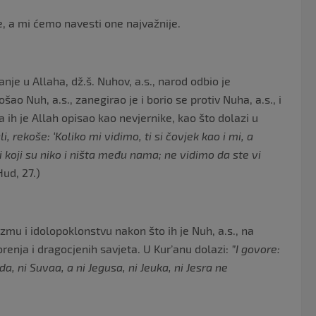
je, a mi ćemo navesti one najvažnije.
anje u Allaha, dž.š. Nuhov, a.s., narod odbio je
ao Nuh, a.s., zanegirao je i borio se protiv Nuha, a.s., i
pa ih je Allah opisao kao nevjernike, kao što dolazi u
, rekoše: ‘Koliko mi vidimo, ti si čovjek kao i mi, a
i koji su niko i ništa među nama; ne vidimo da ste vi
Hud, 27.)
izmu i idolopoklonstvu nakon što ih je Nuh, a.s., na
orenja i dragocjenih savjeta. U Kur’anu dolazi:
”I govore:
a, ni Suvaa, a ni Jegusa, ni Jeuka, ni Jesra ne