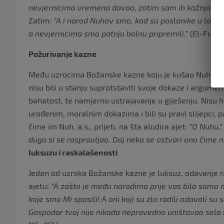
nevjernicima vremena davao, zatim sam ih kažnjavao, 
Zatim:
”A i narod Nuhov smo, kad su poslanike u laž utj
a nevjernicima smo patnju bolnu pripremili.”
(El-Furka
Požurivanje kazne
Među uzrocima Božanske kazne koju je kušao Nuhov, a.
nisu bili u stanju suprotstaviti svoje dokaze i argumen
bahatost, te namjerno ustrajavanje u giješenju. Nisu h
urođenim, moralnim dokazima i bili su pravi slijepci, p
čime im Nuh, a.s., prijeti, na šta aludira ajet:
“O Nuhu,” 
dugo si se raspravljao. Daj neka se ostvari ono čime na
luksuzu i raskalašenosti
Jedan od uzroka Božanske kazne je luksuz, odavanje ra
ajetu:
”A zašto je među narodima prije vas bilo samo mal
koje smo Mi spasili! A oni koji su zlo radili odavali su 
Gospodar tvoj nije nikada nepravedno uništavao sela i 