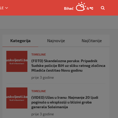
LE
Bihać
4
Kategorija
Najnovije
Najčitanije
TIMELINE
(FOTO) Skandalozna poruka: Pripadnik
Sudske policije BiH uz sliku ratnog zločinca
Mladića čestitao Novu godinu
prije 3 godine
TIMELINE
(VIDEO) Užas u Iranu: Najmanje 20 ljudi
poginulo u eksploziji u blizini groba
generala Soleimanija
prije 3 godine