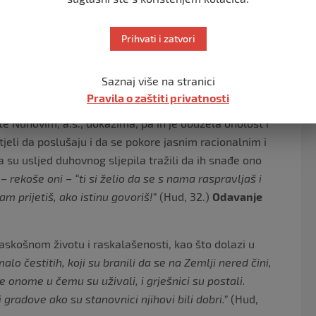
i kakva je samo bila kazna Moja!”
(El-Hadždž, 42.-44.)
erivali, potopili i ljudima ih poučnim primjerom učinili,
Prihvati i zatvori
n, 37.)
Saznaj više na stranici
Pravila o zaštiti privatnosti
s., narod jeste i njihovo požurivanje kazne onda kad
te Nuhovim, a.s., dokazima, pa ih je obuzela oholost i
tjeli da poslušaju i da se pokore jasnim racionalnim i
a su usljed duhovnog sljepila tražili da ih snađe ono
– rekoše oni – “ti si želio da se s nama raspravljaš i
m prijetiš, ako istinu govoriš!”
(Hud, 32.)
Odavanje
skošnom životu i raskalašenosti, kao što dolazi u
o čestitih, koji su branili da se na Zemlji nered čini,
se onome u čemu su uživali, i grješnici su postali.
gradove ako su stanovnici njihovi bili dobri.”
(Hud,