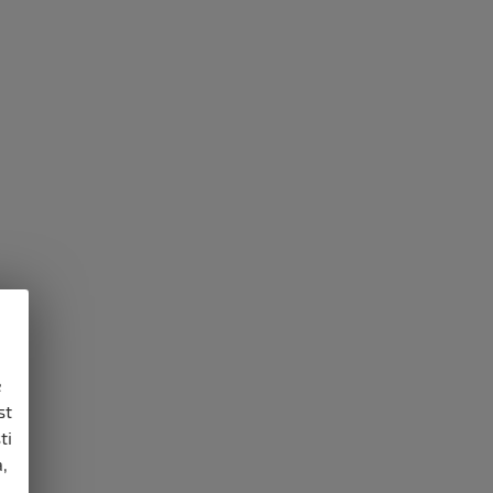
e
st
ti
,