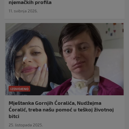
njemačkih profila
11. svibnja 2026.
IZDVOJENO
Mještanka Gornjih Ćoralića, Nudžejma
Ćoralić, treba našu pomoć u teškoj životnoj
bitci
25. listopada 2025.