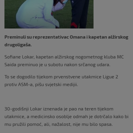
o
k
Preminuli su reprezentativac Omana i kapetan alžirskog
drugoligaša.
Sofiane Lokar, kapetan alžirskog nogometnog kluba MC
Saida preminuo je u subotu nakon srčanog udara.
To se dogodilo tijekom prvenstvene utakmice Ligue 2
protiv ASM-a, pišu svjetski medijii.
30-godišnji Lokar iznenada je pao na teren tijekom
utakmice, a medicinsko osoblje odmah je dotrčalo kako bi
mu pružili pomoć, ali, nažalost, nije mu bilo spasa.