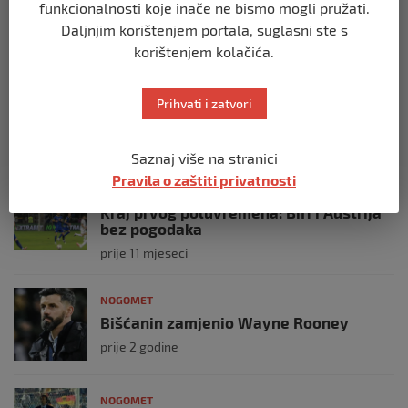
Austrija pobijedila BiH u dramatičnoj
funkcionalnosti koje inače ne bismo mogli pružati.
utakmici: 2:1!
Daljnjim korištenjem portala, suglasni ste s
prije 11 mjeseci
korištenjem kolačića.
NOGOMET
Prihvati i zatvori
BiH – Austrija 1:2
prije 11 mjeseci
Saznaj više na stranici
Pravila o zaštiti privatnosti
NOGOMET
Kraj prvog poluvremena: BiH i Austrija
bez pogodaka
prije 11 mjeseci
NOGOMET
Bišćanin zamjenio Wayne Rooney
prije 2 godine
NOGOMET