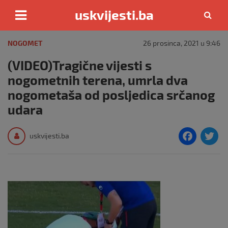
uskvijesti.ba
Skip
to
NOGOMET
26 prosinca, 2021 u 9:46
content
(VIDEO)Tragične vijesti s
nogometnih terena, umrla dva
nogometaša od posljedica srčanog
udara
F
T
uskvijesti.ba
a
c
i
e
e
b
o