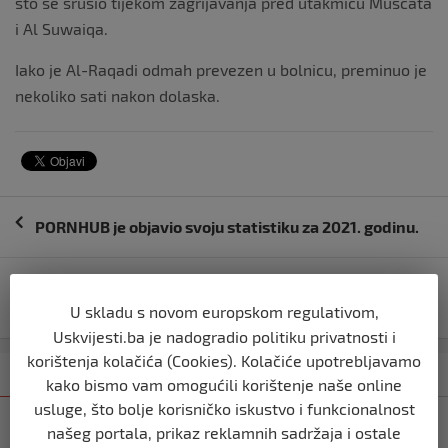
što se srušio tijekom zagrijavanja pred utakmicu Muscata
i Al Suwaiqa.
Iako je Al-Raqadi odmah prevezen u bolnicu, preminuo je
nekoliko sati nakon dolaska.
Navigacija
PORNHUB je objavio svoju statistiku za 2021. godinu.
objava
Na ivici sukoba: Džeko razdvajao saigrače nakon
pobjede protiv Torina
U skladu s novom europskom regulativom,
Uskvijesti.ba je nadogradio politiku privatnosti i
korištenja kolačića (Cookies). Kolačiće upotrebljavamo
Kategorija
Najnovije
Najčitanije
kako bismo vam omogućili korištenje naše online
usluge, što bolje korisničko iskustvo i funkcionalnost
NOGOMET
našeg portala, prikaz reklamnih sadržaja i ostale