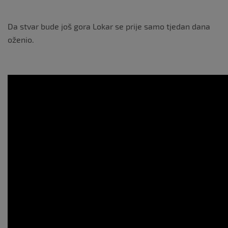
Da stvar bude još gora Lokar se prije samo tjedan dana
oženio.