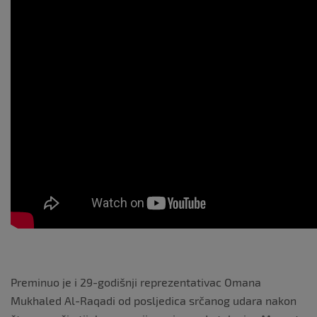
Preminuo je i 29-godišnji reprezentativac Omana
Mukhaled Al-Raqadi od posljedica srčanog udara nakon