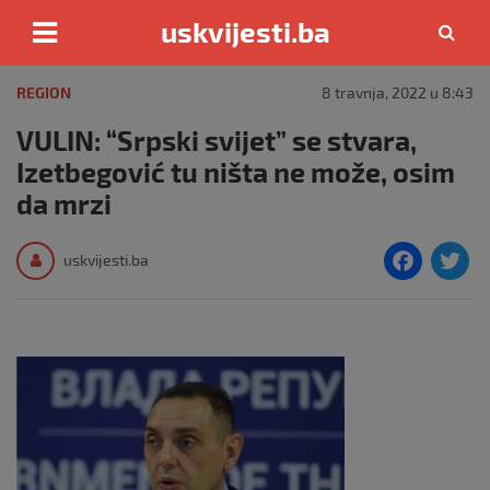
uskvijesti.ba
Skip
to
REGION
8 travnja, 2022 u 8:43
content
VULIN: “Srpski svijet” se stvara,
Izetbegović tu ništa ne može, osim
da mrzi
F
T
uskvijesti.ba
a
c
i
e
e
b
o
o