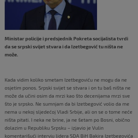
k
Ministar policije i predsjednik Pokreta socijalista tvrdi
da se srpski svijet stvara i da Izetbegović tu ništa ne
može.
Kada vidim koliko smetam Izetbegoviću ne mogu da ne
osjetim ponos. Srpski svijet se stvara i on tu baš ništa ne
može da učini osim da mrzi kao što decenijama mrzi sve
što je srpsko. Ne sumnjam da bi Izetbegović volio da me
nema u nekoj sljedećoj Vladi Srbije, ali on se o tome neće
ništa pitati. I neka ne brine, ja ne šetam po Bosni, obično
dolazim u Republiku Srpsku – izjavio je Vulin
komentarišući intervju lidera SDA BiH Bakira Izetbegovića