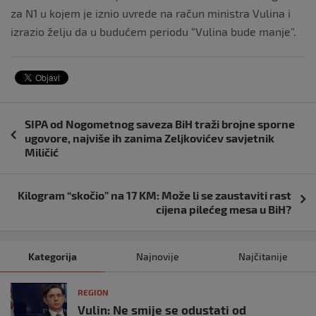
za N1 u kojem je iznio uvrede na račun ministra Vulina i
izrazio želju da u budućem periodu “Vulina bude manje”.
Navigacija
SIPA od Nogometnog saveza BiH traži brojne sporne
objava
ugovore, najviše ih zanima Zeljkovićev savjetnik
Miličić
Kilogram “skočio” na 17 KM: Može li se zaustaviti rast
cijena pilećeg mesa u BiH?
Kategorija
Najnovije
Najčitanije
REGION
Vulin: Ne smije se odustati od