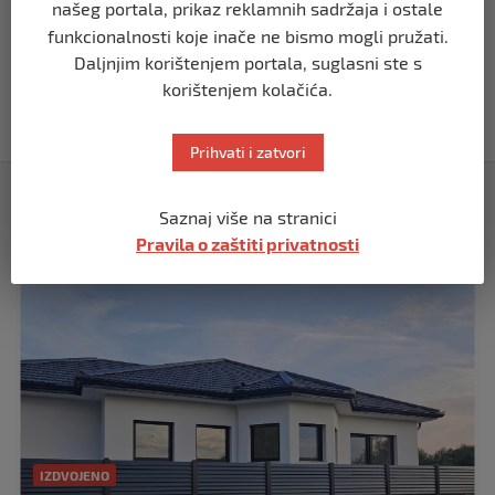
našeg portala, prikaz reklamnih sadržaja i ostale
funkcionalnosti koje inače ne bismo mogli pružati.
REGION
Daljnjim korištenjem portala, suglasni ste s
Vučić dramatično: “Biće rata, Vojska
korištenjem kolačića.
Srbije je spremna”
prije 10 mjeseci
Prihvati i zatvori
Izdvojeno
Saznaj više na stranici
Pravila o zaštiti privatnosti
IZDVOJENO