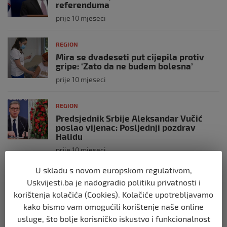
referenduma
prije 10 mjeseci
REGION
Mira se dvadeseti put cijepila protiv
gripe: ‘Zato da ne budem bolesna’
prije 10 mjeseci
REGION
Predsjednik Srbije Aleksandar Vučić
poslao vijenac: Posljednji pozdrav
Halidu
prije 10 mjeseci
U skladu s novom europskom regulativom,
REGION
Uskvijesti.ba je nadogradio politiku privatnosti i
Koza ogrebala dijete u zoološkom vrtu,
korištenja kolačića (Cookies). Kolačiće upotrebljavamo
roditelji zvali hitnu i policiju: “Došli su
uhapsiti kozu”
kako bismo vam omogućili korištenje naše online
usluge, što bolje korisničko iskustvo i funkcionalnost
prije 10 mjeseci