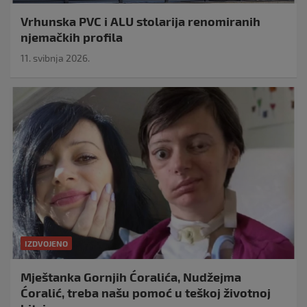
Vrhunska PVC i ALU stolarija renomiranih
njemačkih profila
11. svibnja 2026.
IZDVOJENO
Mještanka Gornjih Ćoralića, Nudžejma
Ćoralić, treba našu pomoć u teškoj životnoj