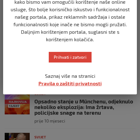
kako bismo vam omogućili korištenje naše online
SVIJET
Italijanski kapetan iz flotile za Gazu
usluge, što bolje korisničko iskustvo i funkcionalnost
primio islam nakon što su izraelske
našeg portala, prikaz reklamnih sadržaja i ostale
snage prekinule molitvu njegove
funkcionalnosti koje inače ne bismo mogli pružati.
posade
Daljnjim korištenjem portala, suglasni ste s
prije 10 mjeseci
korištenjem kolačića.
SVIJET
Prihvati i zatvori
Brod “Mikeno” probio izraelsku blokadu
i uplovio u Gazu – kapetan iz Sarajeva
vijori zastavu BiH
Saznaj više na stranici
prije 10 mjeseci
Pravila o zaštiti privatnosti
SVIJET
Opsadno stanje u Münchenu, odjeknulo
nekoliko eksplozija: Ima žrtava,
policijske snage na terenu
prije 10 mjeseci
SVIJET