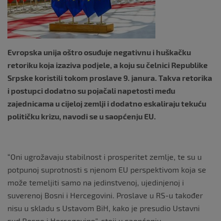
k
Evropska unija oštro osuđuje negativnu i huškačku
retoriku koja izaziva podjele, a koju su čelnici Republike
Srpske koristili tokom proslave 9. janura. Takva retorika
i postupci dodatno su pojačali napetosti među
zajednicama u cijeloj zemlji i dodatno eskaliraju tekuću
političku krizu, navodi se u saopćenju EU.
“Oni ugrožavaju stabilnost i prosperitet zemlje, te su u
potpunoj suprotnosti s njenom EU perspektivom koja se
može temeljiti samo na jedinstvenoj, ujedinjenoj i
suverenoj Bosni i Hercegovini. Proslave u RS-u također
nisu u skladu s Ustavom BiH, kako je presudio Ustavni
sud Bosne i Hercegovine”, stoji u saopćenju.