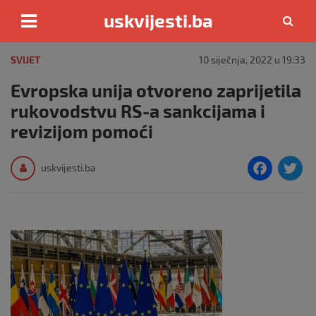
uskvijesti.ba
Skip
to
SVIJET
10 siječnja, 2022 u 19:33
content
Evropska unija otvoreno zaprijetila
rukovodstvu RS-a sankcijama i
revizijom pomoći
F
T
uskvijesti.ba
a
c
i
e
e
b
o
o