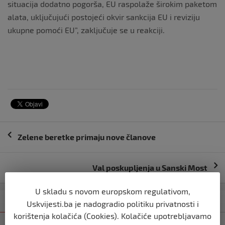
situacija dodatno pogorša, EU raspolaže širokim paketom
alata, uključujući postojeći okvir sankcija EU i reviziju
ukupne pomoći EU”, zaključuje se u reakciji.
Navigacija
Zelene beretke primaju nove članove
objava
Val poskupljenja u Sanski Most
U skladu s novom europskom regulativom,
Kategorija
Najnovije
Najčitanije
Uskvijesti.ba je nadogradio politiku privatnosti i
korištenja kolačića (Cookies). Kolačiće upotrebljavamo