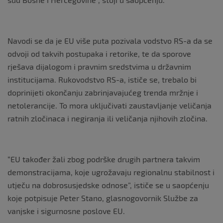
Navodi se da je EU više puta pozivala vodstvo RS-a da se
odvoji od takvih postupaka i retorike, te da sporove
rješava dijalogom i pravnim sredstvima u državnim
institucijama. Rukovodstvo RS-a, ističe se, trebalo bi
doprinijeti okončanju zabrinjavajućeg trenda mržnje i
netolerancije. To mora uključivati zaustavljanje veličanja
ratnih zločinaca i negiranja ili veličanja njihovih zločina.
“EU također žali zbog podrške drugih partnera takvim
demonstracijama, koje ugrožavaju regionalnu stabilnost i
utječu na dobrosusjedske odnose”, ističe se u saopćenju
koje potpisuje Peter Stano, glasnogovornik Službe za
vanjske i sigurnosne poslove EU.