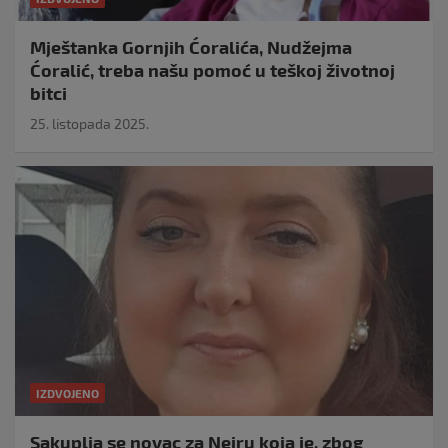
Mještanka Gornjih Ćoralića, Nudžejma
Ćoralić, treba našu pomoć u teškoj životnoj
bitci
25. listopada 2025.
IZDVOJENO
Sakuplja se novac za Neiru koja je, zbog