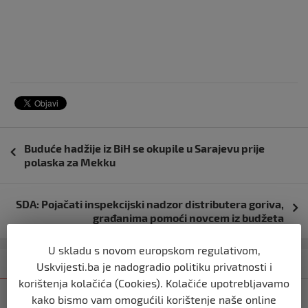
Navigacija
Buduće hadžije iz BiH se okupile u Sarajevu prije
objava
polaska za Mekku
SDA: Pojačati inspekcijski nadzor distributera goriva,
građanima pomoći novcem iz budžeta
U skladu s novom europskom regulativom,
Kategorija
Najnovije
Najčitanije
Uskvijesti.ba je nadogradio politiku privatnosti i
korištenja kolačića (Cookies). Kolačiće upotrebljavamo
kako bismo vam omogućili korištenje naše online
USK